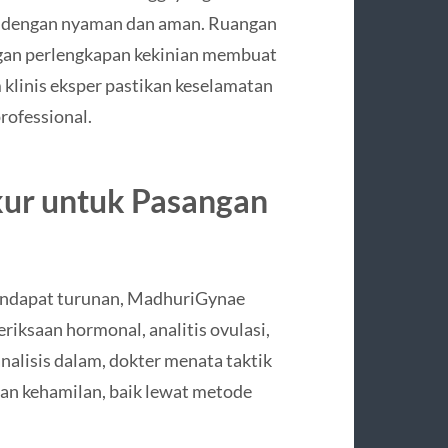
l dengan nyaman dan aman. Ruangan
engan perlengkapan kekinian membuat
m klinis eksper pastikan keselamatan
rofessional.
ur untuk Pasangan
endapat turunan, MadhuriGynae
riksaan hormonal, analitis ovulasi,
analisis dalam, dokter menata taktik
tan kehamilan, baik lewat metode