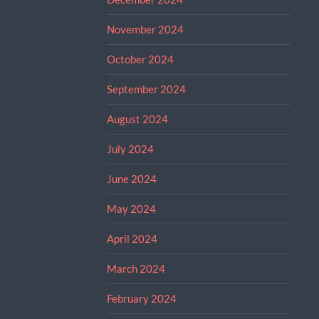
November 2024
October 2024
September 2024
August 2024
July 2024
June 2024
May 2024
April 2024
March 2024
February 2024