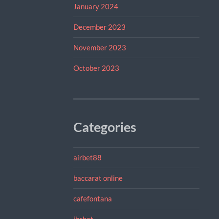
January 2024
December 2023
November 2023
October 2023
Categories
airbet88
baccarat online
cafefontana
ibcbet