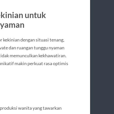
ekinian untuk
Nyaman
 kekinian dengan situasi tenang,
ivate dan ruangan tunggu nyaman
 tidak memunculkan kekhawatiran.
unikatif makin perkuat rasa optimis
eproduksi wanita yang tawarkan