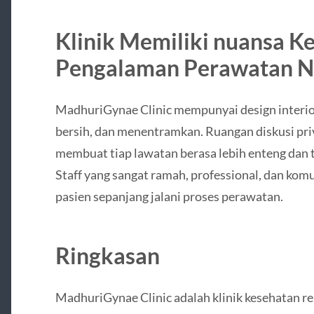
Klinik Memiliki nuansa K
Pengalaman Perawatan 
MadhuriGynae Clinic mempunyai design interior
bersih, dan menentramkan. Ruangan diskusi pr
membuat tiap lawatan berasa lebih enteng dan
Staff yang sangat ramah, professional, dan kom
pasien sepanjang jalani proses perawatan.
Ringkasan
MadhuriGynae Clinic adalah klinik kesehatan r