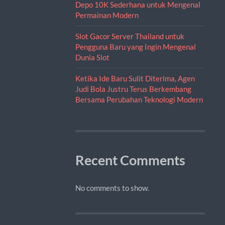
Depo 10K Sederhana untuk Mengenal
Permainan Modern
Slot Gacor Server Thailand untuk
Pengguna Baru yang Ingin Mengenal
Dunia Slot
Ketika Ide Baru Sulit Diterima, Agen
Judi Bola Justru Terus Berkembang
Bersama Perubahan Teknologi Modern
Recent Comments
No comments to show.