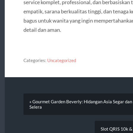
service komplet, professional, dan berbasiskan 
empatik, sarana berkualitas tinggi, dan tenaga k
bagus untuk wanita yang ingin mempertahankan
detail dan aman.
Categories:
Uncategorized
« Gourmet Garden Beverly: Hidangan Asia Segar dan
Selera
Slot QRIS 10k &