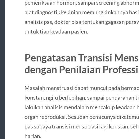
pemeriksaan hormon, sampai screening abnorm
alat diagnostik kekinian memungkinkannya hasi
analisis pas, dokter bisa tentukan gagasan pera
untuk tiap keadaan pasien.
Pengatasan Transisi Mens
dengan Penilaian Profess
Masalah menstruasi dapat muncul pada bermaca
konstan, ngilu berlebihan, sampai pendarahan t
lakukan analisis mendalam mencakup keadaan h
organ reproduksi. Sesudah pemicunya diketem
pas supaya transisi menstruasi lagi konstan, se
harian.