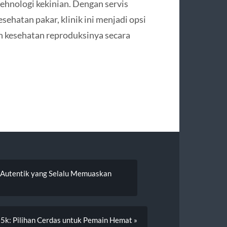
tehnologi kekinian. Dengan servis
esehatan pakar, klinik ini menjadi opsi
 kesehatan reproduksinya secara
 Autentik yang Selalu Memuaskan
 5k: Pilihan Cerdas untuk Pemain Hemat »