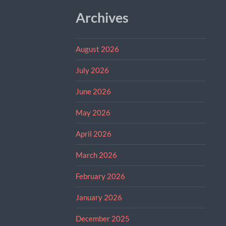
Archives
August 2026
July 2026
June 2026
May 2026
April 2026
March 2026
February 2026
January 2026
December 2025