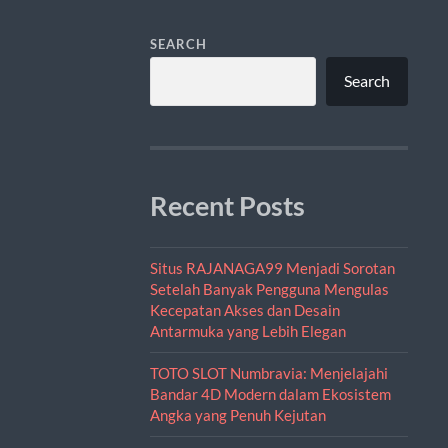
SEARCH
Search
Recent Posts
Situs RAJANAGA99 Menjadi Sorotan
Setelah Banyak Pengguna Mengulas
Kecepatan Akses dan Desain
Antarmuka yang Lebih Elegan
TOTO SLOT Numbravia: Menjelajahi
Bandar 4D Modern dalam Ekosistem
Angka yang Penuh Kejutan