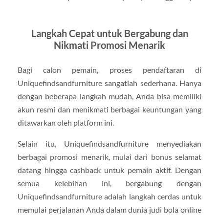
Langkah Cepat untuk Bergabung dan
Nikmati Promosi Menarik
Bagi calon pemain, proses pendaftaran di
Uniquefindsandfurniture sangatlah sederhana. Hanya
dengan beberapa langkah mudah, Anda bisa memiliki
akun resmi dan menikmati berbagai keuntungan yang
ditawarkan oleh platform ini.
Selain itu, Uniquefindsandfurniture menyediakan
berbagai promosi menarik, mulai dari bonus selamat
datang hingga cashback untuk pemain aktif. Dengan
semua kelebihan ini, bergabung dengan
Uniquefindsandfurniture adalah langkah cerdas untuk
memulai perjalanan Anda dalam dunia judi bola online