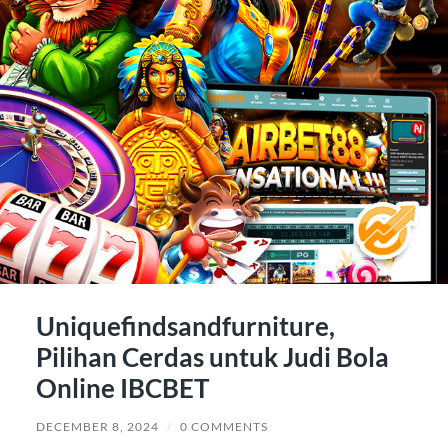
Uniquefindsandfurniture,
Pilihan Cerdas untuk Judi Bola
Online IBCBET
DECEMBER 8, 2024
/
0 COMMENTS