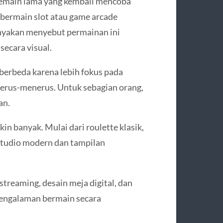
emain lama yang kembali mencoba
g bermain slot atau game arcade
nyakan menyebut permainan ini
secara visual.
berbeda karena lebih fokus pada
erus-menerus. Untuk sebagian orang,
an.
kin banyak. Mulai dari roulette klasik,
 studio modern dan tampilan
 streaming, desain meja digital, dan
engalaman bermain secara