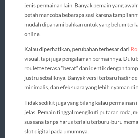
jenis permainan lain. Banyak pemain yang awal
betah mencoba beberapa sesi karena tampilanny
mudah dipahami bahkan untuk yang belum terl
online.
Kalau diperhatikan, perubahan terbesar dari
Ro
visual, tapi juga pengalaman bermainnya. Dul
roulette terasa “berat” dan identik dengan tampi
justru sebaliknya. Banyak versi terbaru hadir de
minimalis, dan efek suara yang lebih nyaman di t
Tidak sedikit juga yang bilang kalau permainan i
jelas. Pemain tinggal mengikuti putaran roda, m
suasana tanpa harus terlalu terburu-buru mema
slot digital pada umumnya.