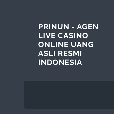
PRINUN - AGEN
LIVE CASINO
ONLINE UANG
ASLI RESMI
INDONESIA