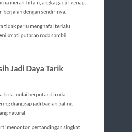
rna merah-hitam, angka ganjil-genap,
an berjalan dengan sendirinya.
a tidak perlu menghafal terlalu
enikmati putaran roda sambil
h Jadi Daya Tarik
a bola mulai berputar di roda
ring dianggap jadi bagian paling
ng natural.
ti menonton pertandingan singkat