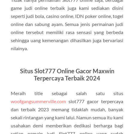
game judi online terbaik juga kami sediakan disini
seperti judi bola, casino online, IDN poker online, togel
online dan sabung ayam. Semua jenis permainan judi
online tersebut memiliki rasa sensasi yang berbeda
sehingga uang kemenangan dihasilkan juga bervariasi
nilainya.
Situs Slot777 Online Gacor Maxwin
Terpercaya Terbaik 2024
Meraih title sebagai salah satu situs
woofgangsummerville.com
slot777 gacor terpercaya
dan terbaik 2023 memang tidaklah mudah, banyak
sekali rintangan yang kami lalui. Namun semua itu kami
usahakan demi memberikan dedikasi berharga bagi
setiap pemain judi Slot777 online yang sudah