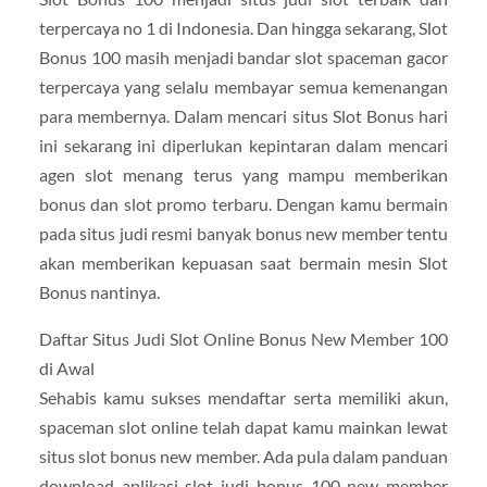
terpercaya no 1 di Indonesia. Dan hingga sekarang, Slot
Bonus 100 masih menjadi bandar slot spaceman gacor
terpercaya yang selalu membayar semua kemenangan
para membernya. Dalam mencari situs Slot Bonus hari
ini sekarang ini diperlukan kepintaran dalam mencari
agen slot menang terus yang mampu memberikan
bonus dan slot promo terbaru. Dengan kamu bermain
pada situs judi resmi banyak bonus new member tentu
akan memberikan kepuasan saat bermain mesin Slot
Bonus nantinya.
Daftar Situs Judi Slot Online Bonus New Member 100
di Awal
Sehabis kamu sukses mendaftar serta memiliki akun,
spaceman slot online telah dapat kamu mainkan lewat
situs slot bonus new member. Ada pula dalam panduan
download aplikasi slot judi bonus 100 new member