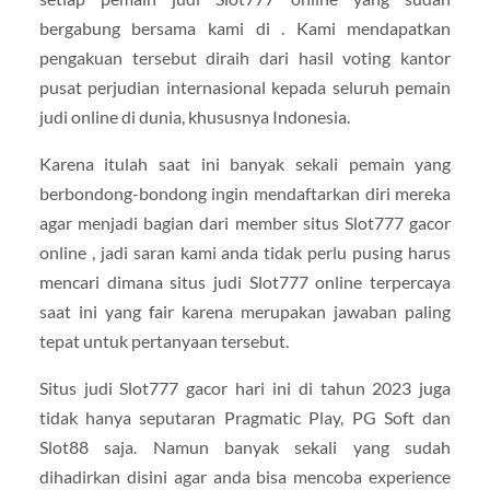
bergabung bersama kami di . Kami mendapatkan
pengakuan tersebut diraih dari hasil voting kantor
pusat perjudian internasional kepada seluruh pemain
judi online di dunia, khususnya Indonesia.
Karena itulah saat ini banyak sekali pemain yang
berbondong-bondong ingin mendaftarkan diri mereka
agar menjadi bagian dari member situs Slot777 gacor
online , jadi saran kami anda tidak perlu pusing harus
mencari dimana situs judi Slot777 online terpercaya
saat ini yang fair karena merupakan jawaban paling
tepat untuk pertanyaan tersebut.
Situs judi Slot777 gacor hari ini di tahun 2023 juga
tidak hanya seputaran Pragmatic Play, PG Soft dan
Slot88 saja. Namun banyak sekali yang sudah
dihadirkan disini agar anda bisa mencoba experience