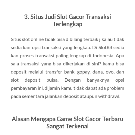
3. Situs Judi Slot Gacor Transaksi
Terlengkap
Situs slot online tidak bisa dibilang terbaik jikalau tidak
sedia kan opsi transaksi yang lengkap. Di Slot88 sedia
kan proses transaksi paling lengkap di Indonesia. Apa
saja transaksi yang bisa dikerjakan di sini? kamu bisa
deposit melalui transfer bank, gopay, dana, ovo, dan
slot deposit pulsa. Dengan banyaknya opsi
pembayaran ini, dijamin kamu tidak dapat ada problem
pada sementara jalankan deposit ataupun withdrawl.
Alasan Mengapa Game Slot Gacor Terbaru
Sangat Terkenal