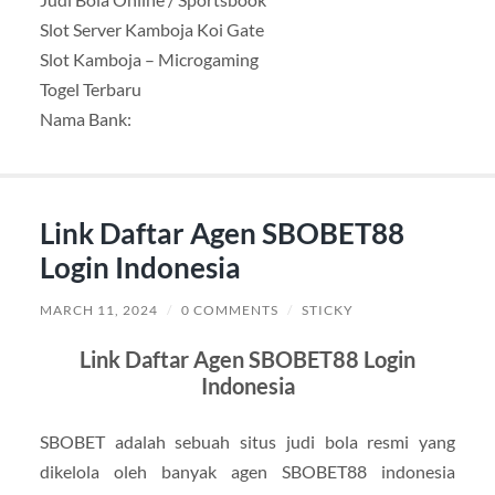
Slot Server Kamboja Koi Gate
Slot Kamboja – Microgaming
Togel Terbaru
Nama Bank:
Link Daftar Agen SBOBET88
Login Indonesia
MARCH 11, 2024
/
0 COMMENTS
/
STICKY
Link Daftar Agen SBOBET88 Login
Indonesia
SBOBET adalah sebuah situs judi bola resmi yang
dikelola oleh banyak agen SBOBET88 indonesia