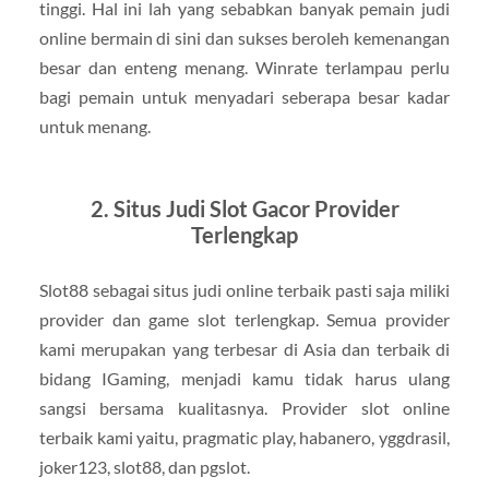
tinggi. Hal ini lah yang sebabkan banyak pemain judi
online bermain di sini dan sukses beroleh kemenangan
besar dan enteng menang. Winrate terlampau perlu
bagi pemain untuk menyadari seberapa besar kadar
untuk menang.
2. Situs Judi Slot Gacor Provider
Terlengkap
Slot88 sebagai situs judi online terbaik pasti saja miliki
provider dan game slot terlengkap. Semua provider
kami merupakan yang terbesar di Asia dan terbaik di
bidang IGaming, menjadi kamu tidak harus ulang
sangsi bersama kualitasnya. Provider slot online
terbaik kami yaitu, pragmatic play, habanero, yggdrasil,
joker123, slot88, dan pgslot.