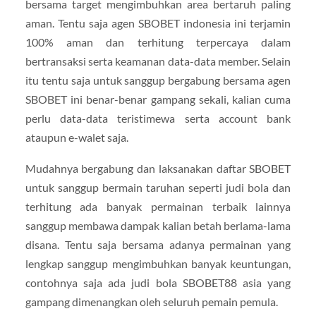
bersama target mengimbuhkan area bertaruh paling
aman. Tentu saja agen SBOBET indonesia ini terjamin
100% aman dan terhitung terpercaya dalam
bertransaksi serta keamanan data-data member. Selain
itu tentu saja untuk sanggup bergabung bersama agen
SBOBET ini benar-benar gampang sekali, kalian cuma
perlu data-data teristimewa serta account bank
ataupun e-walet saja.
Mudahnya bergabung dan laksanakan daftar SBOBET
untuk sanggup bermain taruhan seperti judi bola dan
terhitung ada banyak permainan terbaik lainnya
sanggup membawa dampak kalian betah berlama-lama
disana. Tentu saja bersama adanya permainan yang
lengkap sanggup mengimbuhkan banyak keuntungan,
contohnya saja ada judi bola SBOBET88 asia yang
gampang dimenangkan oleh seluruh pemain pemula.