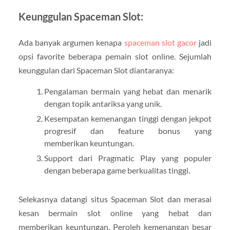
Keunggulan Spaceman Slot:
Ada banyak argumen kenapa
spaceman slot gacor
jadi
opsi favorite beberapa pemain slot online. Sejumlah
keunggulan dari Spaceman Slot diantaranya:
Pengalaman bermain yang hebat dan menarik
dengan topik antariksa yang unik.
Kesempatan kemenangan tinggi dengan jekpot
progresif dan feature bonus yang
memberikan keuntungan.
Support dari Pragmatic Play yang populer
dengan beberapa game berkualitas tinggi.
Selekasnya datangi situs Spaceman Slot dan merasai
kesan bermain slot online yang hebat dan
memberikan keuntungan. Peroleh kemenangan besar