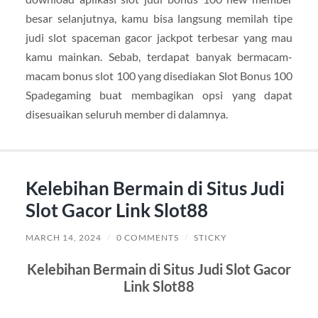
besar selanjutnya, kamu bisa langsung memilah tipe
judi slot spaceman gacor jackpot terbesar yang mau
kamu mainkan. Sebab, terdapat banyak bermacam-
macam bonus slot 100 yang disediakan Slot Bonus 100
Spadegaming buat membagikan opsi yang dapat
disesuaikan seluruh member di dalamnya.
Kelebihan Bermain di Situs Judi
Slot Gacor Link Slot88
MARCH 14, 2024
/
0 COMMENTS
/
STICKY
Kelebihan Bermain di Situs Judi Slot Gacor
Link Slot88