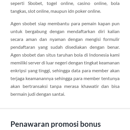
seperti Sbobet, togel online, casino online, bola
tangkas, slot online, maupun idn poker online.
Agen sbobet siap membantu para pemain kapan pun
untuk bergabung dengan mendaftarkan diri kalian
secara aman dan nyaman dengan mengisi formulir
pendaftaran yang sudah disediakan dengan benar.
Agen sbobet dan situs taruhan bola di Indonesia kami
memiliki server di luar negeri dengan tingkat keamanan
enkripsi yang tinggi, sehingga data para member akan
terjaga keamanannya sehingga para member tentunya
akan bertransaksi tanpa merasa khawatir dan bisa
bermain judi dengan santai.
Penawaran promosi bonus