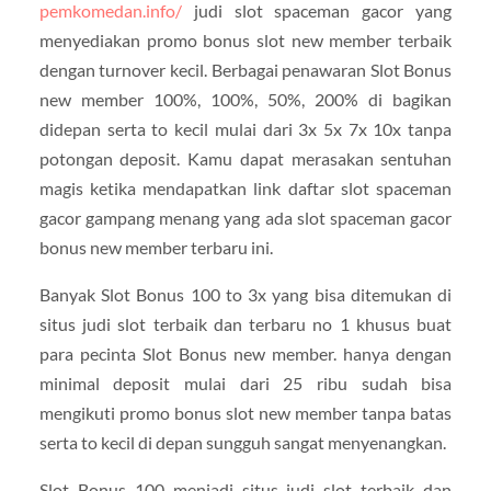
pemkomedan.info/
judi slot spaceman gacor yang
menyediakan promo bonus slot new member terbaik
dengan turnover kecil. Berbagai penawaran Slot Bonus
new member 100%, 100%, 50%, 200% di bagikan
didepan serta to kecil mulai dari 3x 5x 7x 10x tanpa
potongan deposit. Kamu dapat merasakan sentuhan
magis ketika mendapatkan link daftar slot spaceman
gacor gampang menang yang ada slot spaceman gacor
bonus new member terbaru ini.
Banyak Slot Bonus 100 to 3x yang bisa ditemukan di
situs judi slot terbaik dan terbaru no 1 khusus buat
para pecinta Slot Bonus new member. hanya dengan
minimal deposit mulai dari 25 ribu sudah bisa
mengikuti promo bonus slot new member tanpa batas
serta to kecil di depan sungguh sangat menyenangkan.
Slot Bonus 100 menjadi situs judi slot terbaik dan