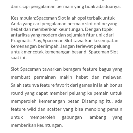
dan cicipi pengalaman bermain yang tidak ada duanya.
Kesimpulan:Spaceman Slot ialah opsi terbaik untuk
Anda yang cari pengalaman bermain slot online yang
hebat dan memberikan keuntungan. Dengan topik
antariksa yang modern dan sejumlah fitur unik dari
Pragmatic Play, Spaceman Slot tawarkan kesempatan
kemenangan berlimpah. Jangan terlewat peluang
untuk mencetak kemenangan besar di Spaceman Slot
saat ini !
Slot Spaceman tawarkan beragam feature bagus yang
membuat permainan makin hebat dan melawan.
Salah satunya feature favorit dari games ini ialah bonus
round yang dapat memberi peluang ke pemain untuk
memperoleh kemenangan besar. Disamping itu, ada
feature wild dan scatter yang bisa menolong pemain
untuk memperoleh gabungan lambang yang
memberikan keuntungan.