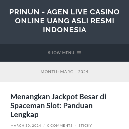
PRINUN - AGEN LIVE CASINO
ONLINE UANG ASLI RESMI
INDONESIA
SHOW MENU
MONTH:
MARCH 2024
Menangkan Jackpot Besar di
Spaceman Slot: Panduan
Lengkap
MARCH 30, 2024
/
0 COMMENTS
/
STICKY