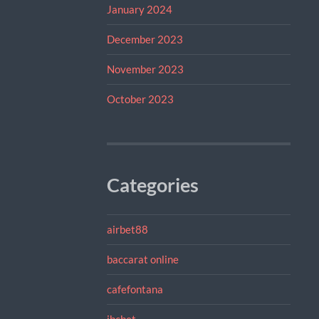
January 2024
December 2023
November 2023
October 2023
Categories
airbet88
baccarat online
cafefontana
ibcbet