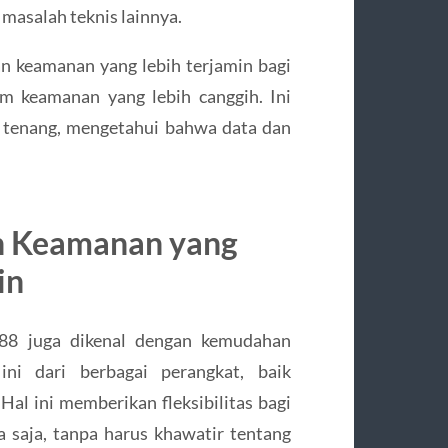
 masalah teknis lainnya.
n keamanan yang lebih terjamin bagi
em keamanan yang lebih canggih. Ini
tenang, mengetahui bahwa data dan
n Keamanan yang
in
OT88 juga dikenal dengan kemudahan
ni dari berbagai perangkat, baik
al ini memberikan fleksibilitas bagi
 saja, tanpa harus khawatir tentang