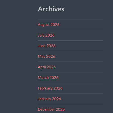
Archives
August 2026
July 2026
June 2026
May 2026
April 2026
March 2026
February 2026
January 2026
December 2025