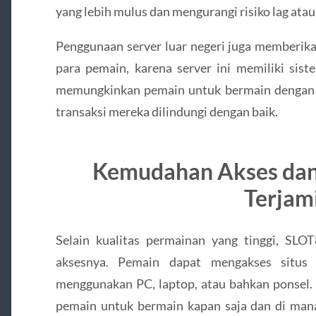
yang lebih mulus dan mengurangi risiko lag atau
Penggunaan server luar negeri juga memberika
para pemain, karena server ini memiliki sist
memungkinkan pemain untuk bermain dengan 
transaksi mereka dilindungi dengan baik.
Kemudahan Akses da
Terjam
Selain kualitas permainan yang tinggi, SL
aksesnya. Pemain dapat mengakses situs i
menggunakan PC, laptop, atau bahkan ponsel. H
pemain untuk bermain kapan saja dan di mana