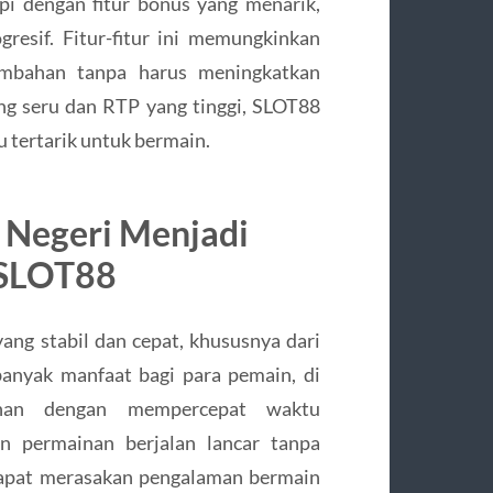
i dengan fitur bonus yang menarik,
ogresif. Fitur-fitur ini memungkinkan
mbahan tanpa harus meningkatkan
ng seru dan RTP yang tinggi, SLOT88
 tertarik untuk bermain.
 Negeri Menjadi
 SLOT88
ang stabil dan cepat, khususnya dari
banyak manfaat bagi para pemain, di
ainan dengan mempercepat waktu
n permainan berjalan lancar tanpa
dapat merasakan pengalaman bermain