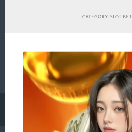
CATEGORY:
SLOT BET