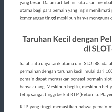
yang besar. Dalam artikel ini, kita akan mem
utama bagi para pemain yang ingin menikmati 
kemenangan tinggi meskipun hanya menggunakan
Taruhan Kecil dengan Pe
di SLO
Salah satu daya tarik utama dari SLOT88 ada
permainan dengan taruhan kecil, mulai dari 10
pemain dapat merasakan sensasi bermain slot
banyak uang. Meskipun begitu, meskipun bet y
tetap sangat tinggi berkat RTP (Return to Player
RTP yang tinggi memastikan bahwa pemain me