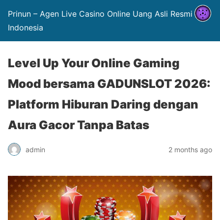
Prinun – Agen Live Casino Online Uang Asli Resmi
Indonesia
Level Up Your Online Gaming
Mood bersama GADUNSLOT 2026:
Platform Hiburan Daring dengan
Aura Gacor Tanpa Batas
admin
2 months ago