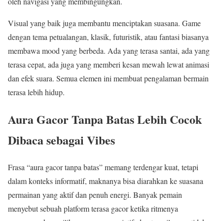
oleh navigasi yang membingungkan.
Visual yang baik juga membantu menciptakan suasana. Game
dengan tema petualangan, klasik, futuristik, atau fantasi biasanya
membawa mood yang berbeda. Ada yang terasa santai, ada yang
terasa cepat, ada juga yang memberi kesan mewah lewat animasi
dan efek suara. Semua elemen ini membuat pengalaman bermain
terasa lebih hidup.
Aura Gacor Tanpa Batas Lebih Cocok
Dibaca sebagai Vibes
Frasa “aura gacor tanpa batas” memang terdengar kuat, tetapi
dalam konteks informatif, maknanya bisa diarahkan ke suasana
permainan yang aktif dan penuh energi. Banyak pemain
menyebut sebuah platform terasa gacor ketika ritmenya