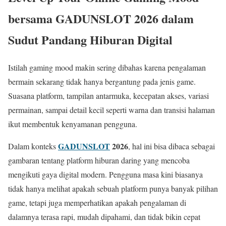
bersama GADUNSLOT 2026 dalam
Sudut Pandang Hiburan Digital
Istilah gaming mood makin sering dibahas karena pengalaman
bermain sekarang tidak hanya bergantung pada jenis game.
Suasana platform, tampilan antarmuka, kecepatan akses, variasi
permainan, sampai detail kecil seperti warna dan transisi halaman
ikut membentuk kenyamanan pengguna.
GADUNSLOT
2026
Dalam konteks
, hal ini bisa dibaca sebagai
gambaran tentang platform hiburan daring yang mencoba
mengikuti gaya digital modern. Pengguna masa kini biasanya
tidak hanya melihat apakah sebuah platform punya banyak pilihan
game, tetapi juga memperhatikan apakah pengalaman di
dalamnya terasa rapi, mudah dipahami, dan tidak bikin cepat