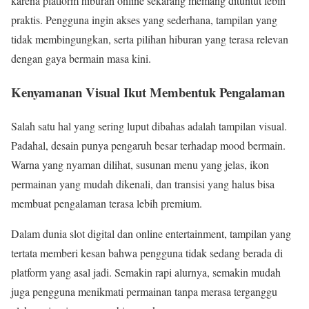
karena platform hiburan online sekarang memang dituntut lebih
praktis. Pengguna ingin akses yang sederhana, tampilan yang
tidak membingungkan, serta pilihan hiburan yang terasa relevan
dengan gaya bermain masa kini.
Kenyamanan Visual Ikut Membentuk Pengalaman
Salah satu hal yang sering luput dibahas adalah tampilan visual.
Padahal, desain punya pengaruh besar terhadap mood bermain.
Warna yang nyaman dilihat, susunan menu yang jelas, ikon
permainan yang mudah dikenali, dan transisi yang halus bisa
membuat pengalaman terasa lebih premium.
Dalam dunia slot digital dan online entertainment, tampilan yang
tertata memberi kesan bahwa pengguna tidak sedang berada di
platform yang asal jadi. Semakin rapi alurnya, semakin mudah
juga pengguna menikmati permainan tanpa merasa terganggu