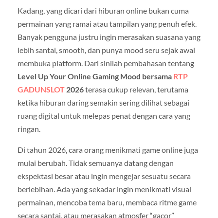
Kadang, yang dicari dari hiburan online bukan cuma
permainan yang ramai atau tampilan yang penuh efek.
Banyak pengguna justru ingin merasakan suasana yang
lebih santai, smooth, dan punya mood seru sejak awal
membuka platform. Dari sinilah pembahasan tentang
Level Up Your Online Gaming Mood bersama
RTP
GADUNSLOT
2026
terasa cukup relevan, terutama
ketika hiburan daring semakin sering dilihat sebagai
ruang digital untuk melepas penat dengan cara yang
ringan.
Di tahun 2026, cara orang menikmati game online juga
mulai berubah. Tidak semuanya datang dengan
ekspektasi besar atau ingin mengejar sesuatu secara
berlebihan. Ada yang sekadar ingin menikmati visual
permainan, mencoba tema baru, membaca ritme game
secara santai, atau merasakan atmosfer “gacor”