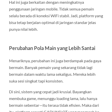
Hal ini juga berkaitan dengan meningkatnya
penggunaan jaringan mobile. Tidak semua pemain
selalu berada di koneksi WiFi stabil. Jadi, platform yang
bisa tetap berjalan optimal di jaringan standar jelas
punya nilai lebih.
Perubahan Pola Main yang Lebih Santai
Menariknya, perubahan ini juga berdampak pada gaya
bermain. Banyak pemain yang sekarang tidak lagi
bermain dalam waktu lama sekaligus. Mereka lebih
suka sesi singkat tapi konsisten.
Di sini, sistem yang cepat jadi krusial. Bayangkan
membuka game, menunggu loading lama, lalu hanya
bermain sebentar—itu terasa tidak efisien. Maka dari
itu, platform seperti GADUNSLOT yang mengarah ke