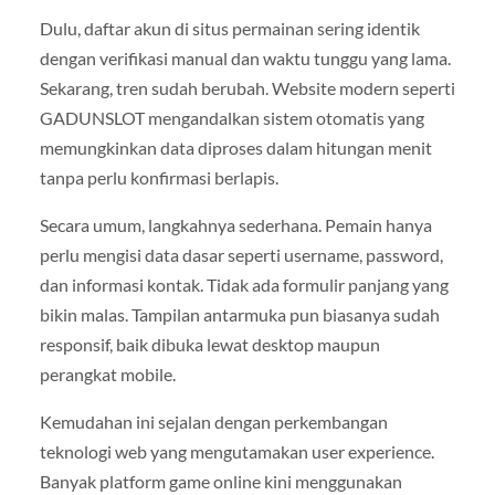
Dulu, daftar akun di situs permainan sering identik
dengan verifikasi manual dan waktu tunggu yang lama.
Sekarang, tren sudah berubah. Website modern seperti
GADUNSLOT mengandalkan sistem otomatis yang
memungkinkan data diproses dalam hitungan menit
tanpa perlu konfirmasi berlapis.
Secara umum, langkahnya sederhana. Pemain hanya
perlu mengisi data dasar seperti username, password,
dan informasi kontak. Tidak ada formulir panjang yang
bikin malas. Tampilan antarmuka pun biasanya sudah
responsif, baik dibuka lewat desktop maupun
perangkat mobile.
Kemudahan ini sejalan dengan perkembangan
teknologi web yang mengutamakan user experience.
Banyak platform game online kini menggunakan