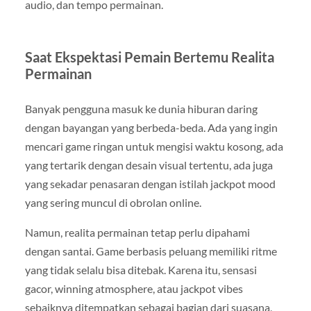
audio, dan tempo permainan.
Saat Ekspektasi Pemain Bertemu Realita
Permainan
Banyak pengguna masuk ke dunia hiburan daring
dengan bayangan yang berbeda-beda. Ada yang ingin
mencari game ringan untuk mengisi waktu kosong, ada
yang tertarik dengan desain visual tertentu, ada juga
yang sekadar penasaran dengan istilah jackpot mood
yang sering muncul di obrolan online.
Namun, realita permainan tetap perlu dipahami
dengan santai. Game berbasis peluang memiliki ritme
yang tidak selalu bisa ditebak. Karena itu, sensasi
gacor, winning atmosphere, atau jackpot vibes
sebaiknya ditempatkan sebagai bagian dari suasana,