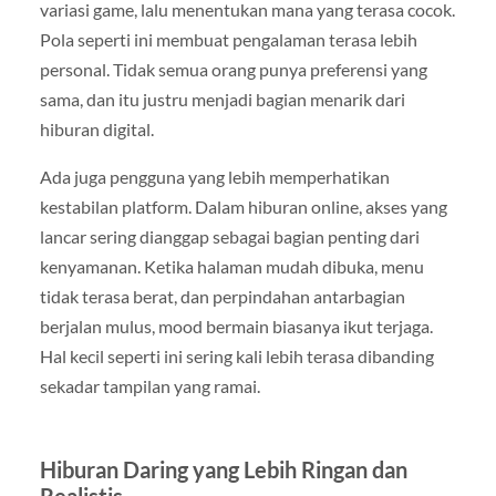
variasi game, lalu menentukan mana yang terasa cocok.
Pola seperti ini membuat pengalaman terasa lebih
personal. Tidak semua orang punya preferensi yang
sama, dan itu justru menjadi bagian menarik dari
hiburan digital.
Ada juga pengguna yang lebih memperhatikan
kestabilan platform. Dalam hiburan online, akses yang
lancar sering dianggap sebagai bagian penting dari
kenyamanan. Ketika halaman mudah dibuka, menu
tidak terasa berat, dan perpindahan antarbagian
berjalan mulus, mood bermain biasanya ikut terjaga.
Hal kecil seperti ini sering kali lebih terasa dibanding
sekadar tampilan yang ramai.
Hiburan Daring yang Lebih Ringan dan
Realistis