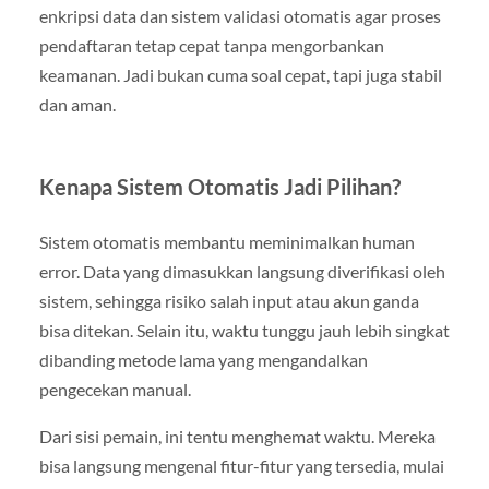
enkripsi data dan sistem validasi otomatis agar proses
pendaftaran tetap cepat tanpa mengorbankan
keamanan. Jadi bukan cuma soal cepat, tapi juga stabil
dan aman.
Kenapa Sistem Otomatis Jadi Pilihan?
Sistem otomatis membantu meminimalkan human
error. Data yang dimasukkan langsung diverifikasi oleh
sistem, sehingga risiko salah input atau akun ganda
bisa ditekan. Selain itu, waktu tunggu jauh lebih singkat
dibanding metode lama yang mengandalkan
pengecekan manual.
Dari sisi pemain, ini tentu menghemat waktu. Mereka
bisa langsung mengenal fitur-fitur yang tersedia, mulai