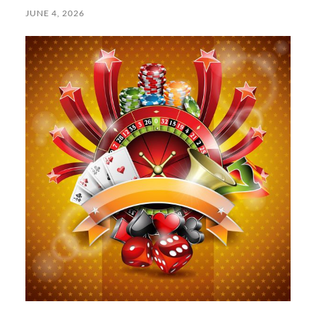
JUNE 4, 2026