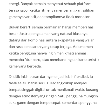
energi. Banyak pemain menyebut sebuah platform
terasa gacor ketika ritmenya menyenangkan, pilihan
gamenya variatif, dan tampilannya tidak monoton.
Bukan berarti semua permainan harus memberi hasil
besar. Justru pengalaman yang natural biasanya
datang dari kombinasi antara ekspektasi yang wajar
dan rasa penasaran yang tetap terjaga. Ada momen
ketika pengguna hanya ingin menikmati animasi,
mencoba fitur baru, atau membandingkan karakteristik
game yang berbeda.
Di titik ini, hiburan daring menjadi lebih fleksibel. Ia
tidak selalu harus serius. Kadang cukup menjadi
tempat singgah digital untuk menikmati waktu kosong
dengan atmosfer yang ringan. Satu pengguna mungkin
suka game dengan tempo cepat, sementara pengguna