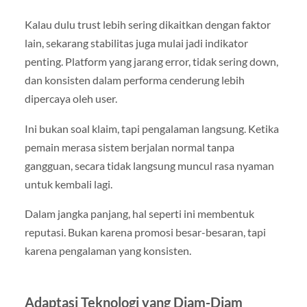
Kalau dulu trust lebih sering dikaitkan dengan faktor
lain, sekarang stabilitas juga mulai jadi indikator
penting. Platform yang jarang error, tidak sering down,
dan konsisten dalam performa cenderung lebih
dipercaya oleh user.
Ini bukan soal klaim, tapi pengalaman langsung. Ketika
pemain merasa sistem berjalan normal tanpa
gangguan, secara tidak langsung muncul rasa nyaman
untuk kembali lagi.
Dalam jangka panjang, hal seperti ini membentuk
reputasi. Bukan karena promosi besar-besaran, tapi
karena pengalaman yang konsisten.
Adaptasi Teknologi yang Diam-Diam