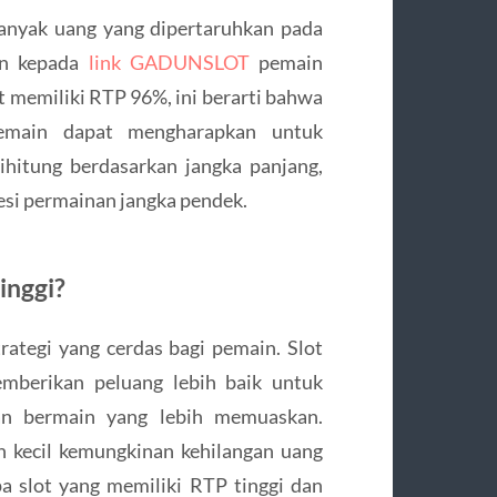
anyak uang yang dipertaruhkan pada
an kepada
link GADUNSLOT
pemain
ot memiliki RTP 96%, ini berarti bahwa
pemain dapat mengharapkan untuk
hitung berdasarkan jangka panjang,
sesi permainan jangka pendek.
inggi?
ategi yang cerdas bagi pemain. Slot
mberikan peluang lebih baik untuk
an bermain yang lebih memuaskan.
n kecil kemungkinan kehilangan uang
a slot yang memiliki RTP tinggi dan