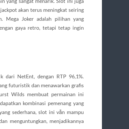
 yang sangat menarik. Slot ini juga
, jackpot akan terus meningkat seiring
n. Mega Joker adalah pilihan yang
gan gaya retro, tetapi tetap ingin
nik dari NetEnt, dengan RTP 96,1%.
ng futuristik dan menawarkan grafis
burst Wilds membuat permainan ini
ndapatkan kombinasi pemenang yang
yang sederhana, slot ini vẫn mampu
dan menguntungkan, menjadikannya