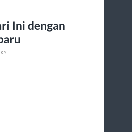
ri Ini dengan
baru
CKY