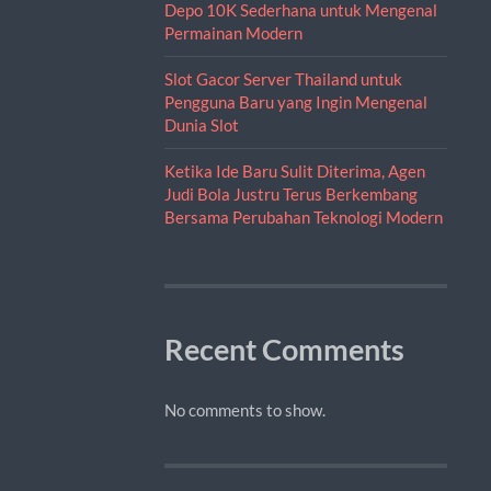
Depo 10K Sederhana untuk Mengenal
Permainan Modern
Slot Gacor Server Thailand untuk
Pengguna Baru yang Ingin Mengenal
Dunia Slot
Ketika Ide Baru Sulit Diterima, Agen
Judi Bola Justru Terus Berkembang
Bersama Perubahan Teknologi Modern
Recent Comments
No comments to show.