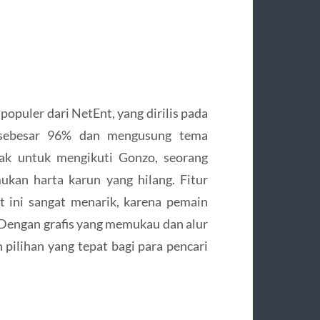
populer dari NetEnt, yang dirilis pada
 sebesar 96% dan mengusung tema
jak untuk mengikuti Gonzo, seorang
kan harta karun yang hilang. Fitur
t ini sangat menarik, karena pemain
Dengan grafis yang memukau dan alur
pilihan yang tepat bagi para pencari