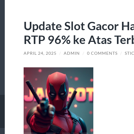
Update Slot Gacor Ha
RTP 96% ke Atas Ter
APRIL 24, 2025
/
ADMIN
/
0 COMMENTS
/
STI