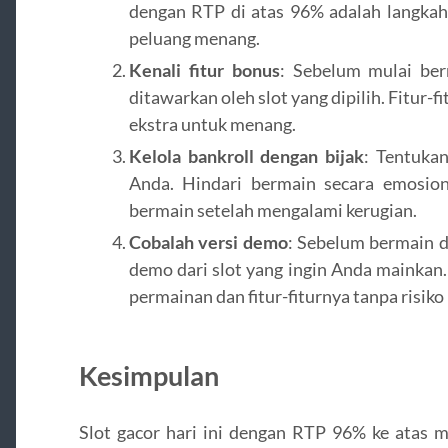
dengan RTP di atas 96% adalah langkah
peluang menang.
Kenali fitur bonus
: Sebelum mulai berm
ditawarkan oleh slot yang dipilih. Fitur-f
ekstra untuk menang.
Kelola bankroll dengan bijak
: Tentuka
Anda. Hindari bermain secara emosion
bermain setelah mengalami kerugian.
Cobalah versi demo
: Sebelum bermain d
demo dari slot yang ingin Anda mainka
permainan dan fitur-fiturnya tanpa risiko
Kesimpulan
Slot gacor hari ini dengan RTP 96% ke atas 