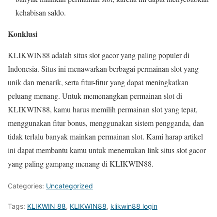
kehabisan saldo.
Konklusi
KLIKWIN88 adalah situs slot gacor yang paling populer di
Indonesia. Situs ini menawarkan berbagai permainan slot yang
unik dan menarik, serta fitur-fitur yang dapat meningkatkan
peluang menang. Untuk memenangkan permainan slot di
KLIKWIN88, kamu harus memilih permainan slot yang tepat,
menggunakan fitur bonus, menggunakan sistem pengganda, dan
tidak terlalu banyak mainkan permainan slot. Kami harap artikel
ini dapat membantu kamu untuk menemukan link situs slot gacor
yang paling gampang menang di KLIKWIN88.
Categories:
Uncategorized
Tags:
KLIKWIN 88
,
KLIKWIN88
,
klikwin88 login