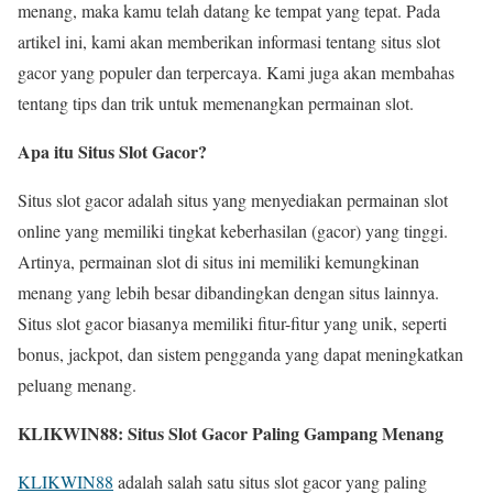
menang, maka kamu telah datang ke tempat yang tepat. Pada
artikel ini, kami akan memberikan informasi tentang situs slot
gacor yang populer dan terpercaya. Kami juga akan membahas
tentang tips dan trik untuk memenangkan permainan slot.
Apa itu Situs Slot Gacor?
Situs slot gacor adalah situs yang menyediakan permainan slot
online yang memiliki tingkat keberhasilan (gacor) yang tinggi.
Artinya, permainan slot di situs ini memiliki kemungkinan
menang yang lebih besar dibandingkan dengan situs lainnya.
Situs slot gacor biasanya memiliki fitur-fitur yang unik, seperti
bonus, jackpot, dan sistem pengganda yang dapat meningkatkan
peluang menang.
KLIKWIN88: Situs Slot Gacor Paling Gampang Menang
KLIKWIN88
adalah salah satu situs slot gacor yang paling