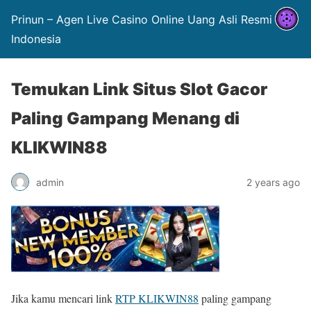
Prinun – Agen Live Casino Online Uang Asli Resmi
Indonesia
Temukan Link Situs Slot Gacor
Paling Gampang Menang di
KLIKWIN88
admin
2 years ago
Jika kamu mencari link
RTP KLIKWIN88
paling gampang