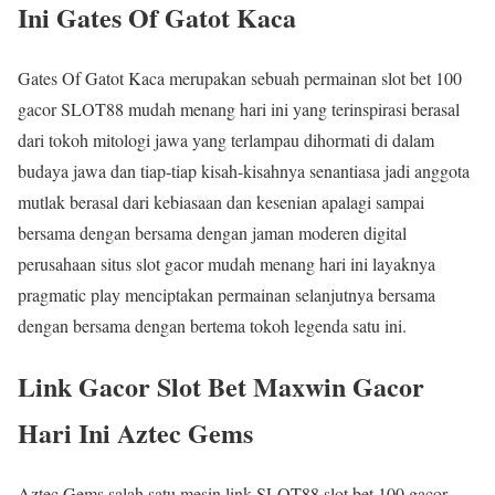
Ini Gates Of Gatot Kaca
Gates Of Gatot Kaca merupakan sebuah permainan slot bet 100
gacor SLOT88 mudah menang hari ini yang terinspirasi berasal
dari tokoh mitologi jawa yang terlampau dihormati di dalam
budaya jawa dan tiap-tiap kisah-kisahnya senantiasa jadi anggota
mutlak berasal dari kebiasaan dan kesenian apalagi sampai
bersama dengan bersama dengan jaman moderen digital
perusahaan situs slot gacor mudah menang hari ini layaknya
pragmatic play menciptakan permainan selanjutnya bersama
dengan bersama dengan bertema tokoh legenda satu ini.
Link Gacor Slot Bet Maxwin Gacor
Hari Ini Aztec Gems
Aztec Gems salah satu mesin link SLOT88 slot bet 100 gacor