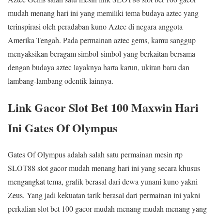
mudah menang hari ini yang memiliki tema budaya aztec yang
terinspirasi oleh peradaban kuno Aztec di negara anggota
Amerika Tengah. Pada permainan aztec gems, kamu sanggup
menyaksikan beragam simbol-simbol yang berkaitan bersama
dengan budaya aztec layaknya harta karun, ukiran baru dan
lambang-lambang odentik lainnya.
Link Gacor Slot Bet 100 Maxwin Hari
Ini Gates Of Olympus
Gates Of Olympus adalah salah satu permainan mesin rtp
SLOT88 slot gacor mudah menang hari ini yang secara khusus
mengangkat tema, grafik berasal dari dewa yunani kuno yakni
Zeus. Yang jadi kekuatan tarik berasal dari permainan ini yakni
perkalian slot bet 100 gacor mudah menang mudah menang yang