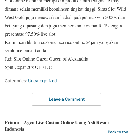
Slot online resmi ini merupakan produksi dari Pragmatic Play
dimana selain memiliki keonlinean tingkat tinggi, Situs Slot Wild
West Gold juga menawarkan hadiah jackpot maxwin 5000x dari
bett yang dipasang dan juga memberikan tawaran RTP dengan
presentase 97,50% live slot.
Kami memiliki tim customer service online 24jam yang akan
selalu menemani anda.
Judi Slot Online Gacor Queen of Alexandria
Spin Cepat 20x OFF DC
Categories:
Uncategorized
Leave a Comment
Prinun – Agen Live Casino Online Uang Asli Resmi
Indonesia
Back to top