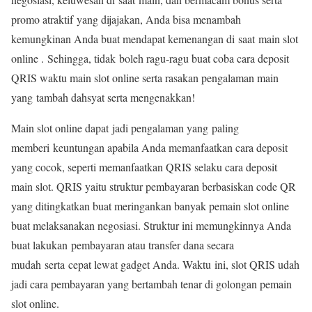
promo atraktif yang dijajakan, Anda bisa menambah
kemungkinan Anda buat mendapat kemenangan di saat main slot
online . Sehingga, tidak boleh ragu-ragu buat coba cara deposit
QRIS waktu main slot online serta rasakan pengalaman main
yang tambah dahsyat serta mengenakkan!
Main slot online dapat jadi pengalaman yang paling
memberi keuntungan apabila Anda memanfaatkan cara deposit
yang cocok, seperti memanfaatkan QRIS selaku cara deposit
main slot. QRIS yaitu struktur pembayaran berbasiskan code QR
yang ditingkatkan buat meringankan banyak pemain slot online
buat melaksanakan negosiasi. Struktur ini memungkinnya Anda
buat lakukan pembayaran atau transfer dana secara
mudah serta cepat lewat gadget Anda. Waktu ini, slot QRIS udah
jadi cara pembayaran yang bertambah tenar di golongan pemain
slot online.