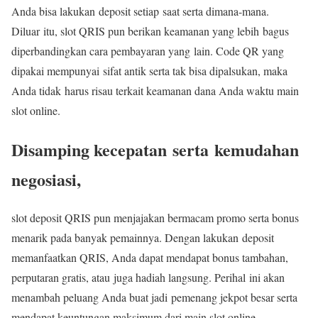
Anda bisa lakukan deposit setiap saat serta dimana-mana.
Diluar itu, slot QRIS pun berikan keamanan yang lebih bagus
diperbandingkan cara pembayaran yang lain. Code QR yang
dipakai mempunyai sifat antik serta tak bisa dipalsukan, maka
Anda tidak harus risau terkait keamanan dana Anda waktu main
slot online.
Disamping kecepatan serta kemudahan
negosiasi,
slot deposit QRIS pun menjajakan bermacam promo serta bonus
menarik pada banyak pemainnya. Dengan lakukan deposit
memanfaatkan QRIS, Anda dapat mendapat bonus tambahan,
perputaran gratis, atau juga hadiah langsung. Perihal ini akan
menambah peluang Anda buat jadi pemenang jekpot besar serta
mendapat keuntungan maksimum dari main slot online.