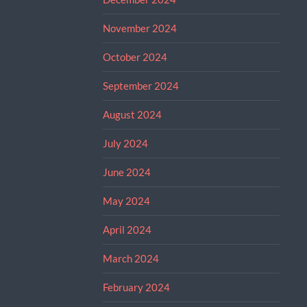
November 2024
October 2024
September 2024
August 2024
July 2024
June 2024
May 2024
April 2024
March 2024
February 2024