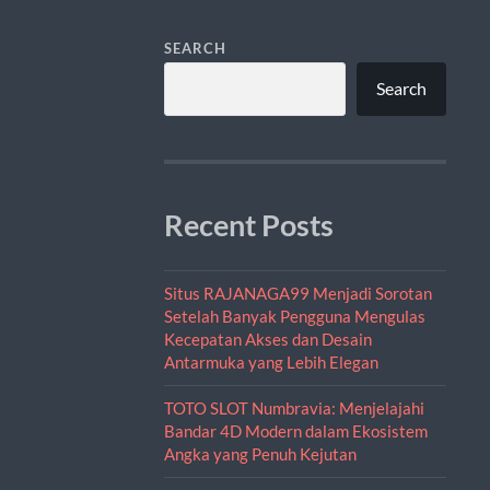
SEARCH
Search
Recent Posts
Situs RAJANAGA99 Menjadi Sorotan
Setelah Banyak Pengguna Mengulas
Kecepatan Akses dan Desain
Antarmuka yang Lebih Elegan
TOTO SLOT Numbravia: Menjelajahi
Bandar 4D Modern dalam Ekosistem
Angka yang Penuh Kejutan