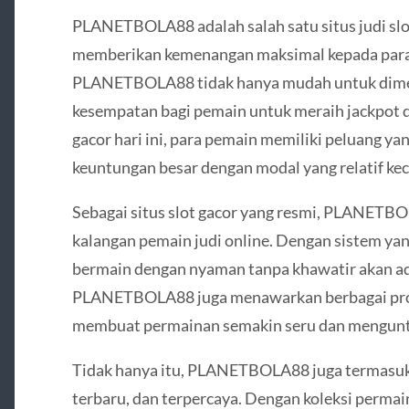
PLANETBOLA88 adalah salah satu situs judi slot
memberikan kemenangan maksimal kepada para 
PLANETBOLA88 tidak hanya mudah untuk dimen
kesempatan bagi pemain untuk meraih jackpot d
gacor hari ini, para pemain memiliki peluang y
keuntungan besar dengan modal yang relatif keci
Sebagai situs slot gacor yang resmi, PLANETBOL
kalangan pemain judi online. Dengan sistem yan
bermain dengan nyaman tanpa khawatir akan ada
PLANETBOLA88 juga menawarkan berbagai pro
membuat permainan semakin seru dan mengun
Tidak hanya itu, PLANETBOLA88 juga termasuk d
terbaru, dan terpercaya. Dengan koleksi permain