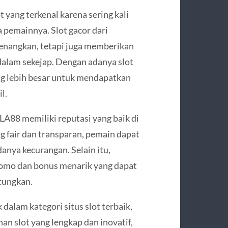
 yang terkenal karena sering kali
pemainnya. Slot gacor dari
angkan, tetapi juga memberikan
alam sekejap. Dengan adanya slot
ang lebih besar untuk mendapatkan
l.
A88 memiliki reputasi yang baik di
g fair dan transparan, pemain dapat
nya kecurangan. Selain itu,
mo dan bonus menarik yang dapat
tungkan.
alam kategori situs slot terbaik,
an slot yang lengkap dan inovatif,