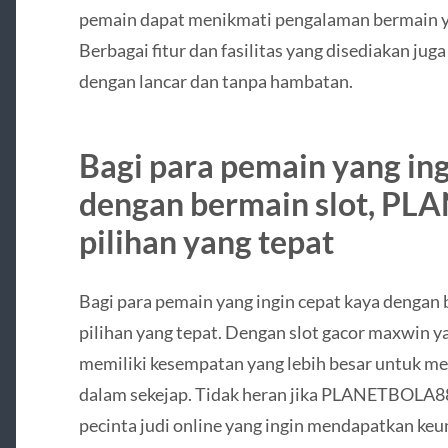
pemain dapat menikmati pengalaman bermain 
Berbagai fitur dan fasilitas yang disediakan 
dengan lancar dan tanpa hambatan.
Bagi para pemain yang ing
dengan bermain slot, P
pilihan yang tepat
Bagi para pemain yang ingin cepat kaya denga
pilihan yang tepat. Dengan slot gacor maxwin
memiliki kesempatan yang lebih besar untuk m
dalam sekejap. Tidak heran jika PLANETBOLA88
pecinta judi online yang ingin mendapatkan ke