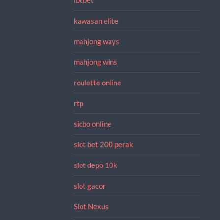
kawasan elite
mahjong ways
mahjong wins
roulette online
rtp
sicbo online
slot bet 200 perak
slot depo 10k
slot gacor
Slot Nexus