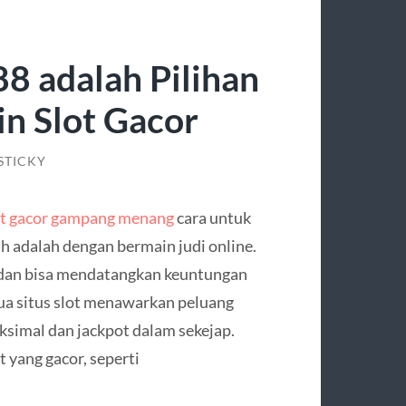
8 adalah Pilihan
n Slot Gacor
STICKY
ot gacor gampang menang
cara untuk
lih adalah dengan bermain judi online.
r dan bisa mendatangkan keuntungan
ua situs slot menawarkan peluang
imal dan jackpot dalam sekejap.
t yang gacor, seperti