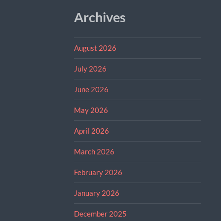
Archives
August 2026
July 2026
June 2026
May 2026
April 2026
March 2026
February 2026
January 2026
December 2025