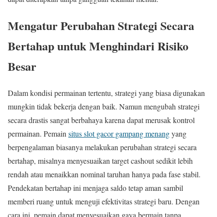
Mengatur Perubahan Strategi Secara
Bertahap untuk Menghindari Risiko
Besar
Dalam kondisi permainan tertentu, strategi yang biasa digunakan
mungkin tidak bekerja dengan baik. Namun mengubah strategi
secara drastis sangat berbahaya karena dapat merusak kontrol
permainan. Pemain
situs slot gacor gampang menang
yang
berpengalaman biasanya melakukan perubahan strategi secara
bertahap, misalnya menyesuaikan target cashout sedikit lebih
rendah atau menaikkan nominal taruhan hanya pada fase stabil.
Pendekatan bertahap ini menjaga saldo tetap aman sambil
memberi ruang untuk menguji efektivitas strategi baru. Dengan
cara ini, pemain dapat menyesuaikan gaya bermain tanpa