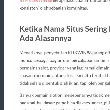
RTP KLIKWIN88
kerap masuk dalam daftar obr
konsisten” oleh sebagian komunitas.
Ketika Nama Situs Sering
Ada Alasannya
Menariknya, penyebutan KLIKWIN88 jarang dibu
muncul sebagai bagian dari percakapan umum, 
permainan slot, provider yang lagi ramai dima
suasana bermain antar situs. Dari situ terlihat 
tidak selalu dibentuk oleh iklan, tapi oleh peng
Banyak pemain slot online sebenarnya tidak me
pada hal-hal dasar: game bisa diakses lancar, p