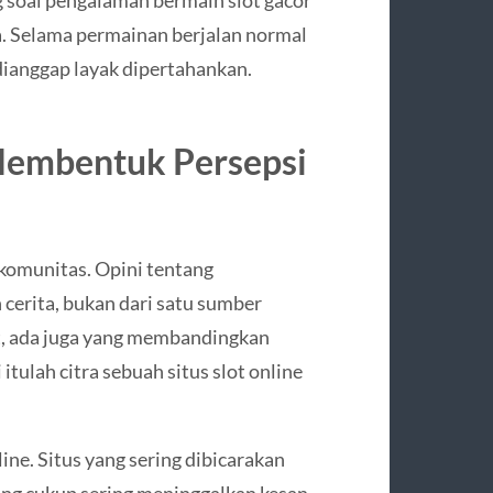
g soal pengalaman bermain slot gacor
a. Selama permainan berjalan normal
 dianggap layak dipertahankan.
Membentuk Persepsi
 komunitas. Opini tentang
erita, bukan dari satu sumber
at, ada juga yang membandingkan
itulah citra sebuah situs slot online
ne. Situs yang sering dibicarakan