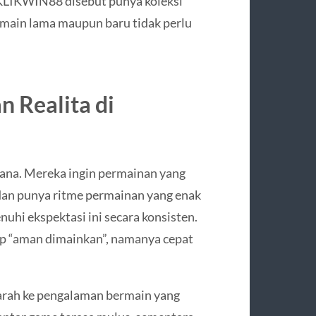
, KLIKWIN88 disebut punya koleksi
emain lama maupun baru tidak perlu
n Realita di
rhana. Mereka ingin permainan yang
, dan punya ritme permainan yang enak
nuhi ekspektasi ini secara konsisten.
gap “aman dimainkan”, namanya cepat
ah ke pengalaman bermain yang