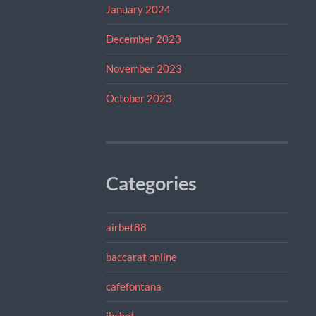
January 2024
December 2023
November 2023
October 2023
Categories
airbet88
baccarat online
cafefontana
ibcbet