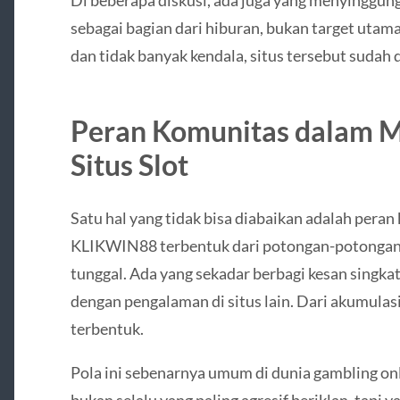
Di beberapa diskusi, ada juga yang menyinggun
sebagai bagian dari hiburan, bukan target utam
dan tidak banyak kendala, situs tersebut sudah
Peran Komunitas dalam 
Situs Slot
Satu hal yang tidak bisa diabaikan adalah peran
KLIKWIN88 terbentuk dari potongan-potongan c
tunggal. Ada yang sekadar berbagi kesan singk
dengan pengalaman di situs lain. Dari akumulasi 
terbentuk.
Pola ini sebenarnya umum di dunia gambling onli