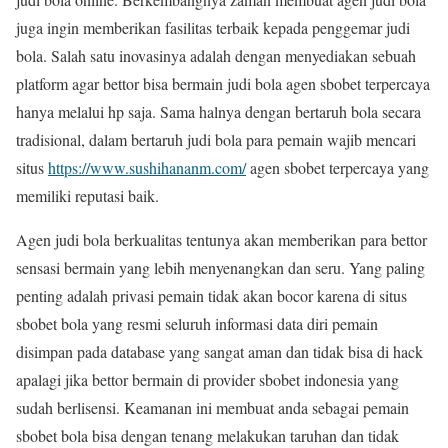
juga ingin memberikan fasilitas terbaik kepada penggemar judi
bola. Salah satu inovasinya adalah dengan menyediakan sebuah
platform agar bettor bisa bermain judi bola agen sbobet terpercaya
hanya melalui hp saja. Sama halnya dengan bertaruh bola secara
tradisional, dalam bertaruh judi bola para pemain wajib mencari
situs
https://www.sushihananm.com/
agen sbobet terpercaya yang
memiliki reputasi baik.
Agen judi bola berkualitas tentunya akan memberikan para bettor
sensasi bermain yang lebih menyenangkan dan seru. Yang paling
penting adalah privasi pemain tidak akan bocor karena di situs
sbobet bola yang resmi seluruh informasi data diri pemain
disimpan pada database yang sangat aman dan tidak bisa di hack
apalagi jika bettor bermain di provider sbobet indonesia yang
sudah berlisensi. Keamanan ini membuat anda sebagai pemain
sbobet bola bisa dengan tenang melakukan taruhan dan tidak