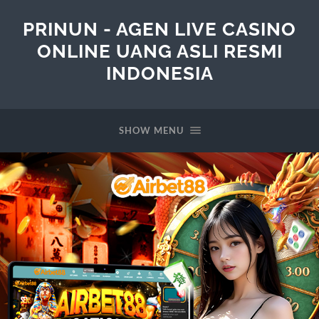
PRINUN - AGEN LIVE CASINO
ONLINE UANG ASLI RESMI
INDONESIA
SHOW MENU