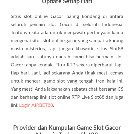
Update Setiap Hari
Situs slot online Gacor paling kondang di antara
seluruh pemain slot Gacor di seluruh Indonesia.
Tentunya kita ada untuk menjawab pertanyaan kamu
mengenai situs slot online gacor yang sampai sekarang
masih misterius, tapi jangan khawatir, situs Slot88
adalah satu-satunya daerah kamu bisa bermain slot
Gacor tanpa kendala. Fitur RTP segera diperbarui tiap-
tiap hari. Jadi, jadi sekarang Anda tidak mesti cemas
untuk mencari game slot yang tengah tren kala ini.
Yang mesti Anda laksanakan sebatas chat bersama CS
dan berharap link slot online RTP Live Slot88 dan juga
link
Login AIRBET88
.
Provider dan Kumpulan Game Slot Gacor