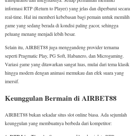
informasi RTP (Return to Player) yang jelas dan diperbarui secara
real-time. Hal ini memberi kebebasan bagi pemain untuk memilih
game yang sedang berada di kondisi paling gacor, sehingga
peluang menang menjadi lebih besar.
Selain itu, AIRBET88 juga menggandeng provider ternama
seperti Pragmatic Play, PG Soft, Habanero, dan Microgaming.
Variasi game yang ditawarkan sangat luas, mulai dari tema klasik
hingga modern dengan animasi memukau dan efek suara yang
imersif.
Keunggulan Bermain di AIRBET88
AIRBET88 bukan sekadar situs slot online biasa. Ada sejumlah
keunggulan yang membuatnya berbeda dari kompetitor: