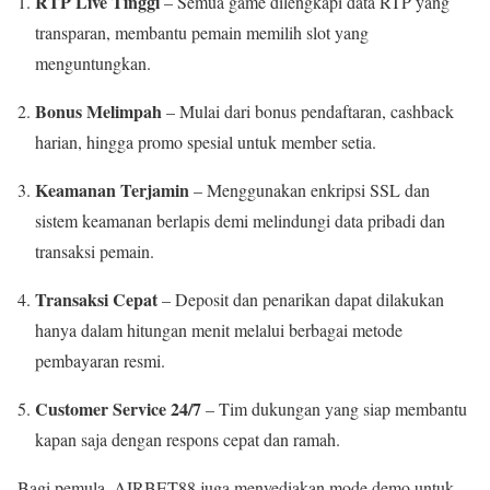
RTP Live Tinggi
– Semua game dilengkapi data RTP yang
transparan, membantu pemain memilih slot yang
menguntungkan.
Bonus Melimpah
– Mulai dari bonus pendaftaran, cashback
harian, hingga promo spesial untuk member setia.
Keamanan Terjamin
– Menggunakan enkripsi SSL dan
sistem keamanan berlapis demi melindungi data pribadi dan
transaksi pemain.
Transaksi Cepat
– Deposit dan penarikan dapat dilakukan
hanya dalam hitungan menit melalui berbagai metode
pembayaran resmi.
Customer Service 24/7
– Tim dukungan yang siap membantu
kapan saja dengan respons cepat dan ramah.
Bagi pemula, AIRBET88 juga menyediakan mode demo untuk