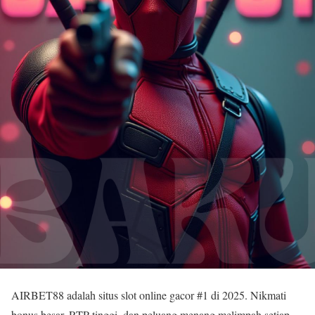
AIRBET88 adalah situs slot online gacor #1 di 2025. Nikmati
bonus besar, RTP tinggi, dan peluang menang melimpah setiap