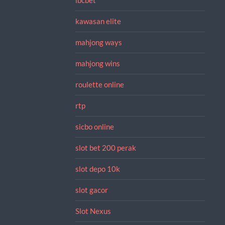
kawasan elite
mahjong ways
mahjong wins
roulette online
rtp
sicbo online
slot bet 200 perak
slot depo 10k
slot gacor
Slot Nexus