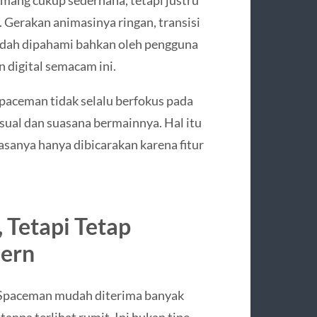
Gerakan animasinya ringan, transisi
mudah dipahami bahkan oleh pengguna
 digital semacam ini.
paceman tidak selalu berfokus pada
sual dan suasana bermainnya. Hal itu
asanya hanya dibicarakan karena fitur
 Tetapi Tetap
ern
a Spaceman mudah diterima banyak