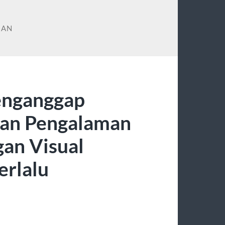
MAN
enganggap
an Pengalaman
an Visual
erlalu