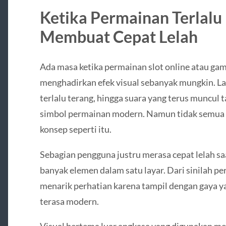
Ketika Permainan Terlalu
Membuat Cepat Lelah
Ada masa ketika permainan slot online atau g
menghadirkan efek visual sebanyak mungkin. L
terlalu terang, hingga suara yang terus muncul 
simbol permainan modern. Namun tidak semua
konsep seperti itu.
Sebagian pengguna justru merasa cepat lelah s
banyak elemen dalam satu layar. Dari sinilah p
menarik perhatian karena tampil dengan gaya ya
terasa modern.
Visual bertema luar angkasa yang digunakan me