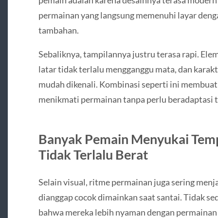
pemain adalah karena desainnya terasa modern t
permainan yang langsung memenuhi layar deng
tambahan.
Sebaliknya, tampilannya justru terasa rapi. E
latar tidak terlalu mengganggu mata, dan karak
mudah dikenali. Kombinasi seperti ini membuat
menikmati permainan tanpa perlu beradaptasi t
Banyak Pemain Menyukai Tem
Tidak Terlalu Berat
Selain visual, ritme permainan juga sering me
dianggap cocok dimainkan saat santai. Tidak s
bahwa mereka lebih nyaman dengan permainan 