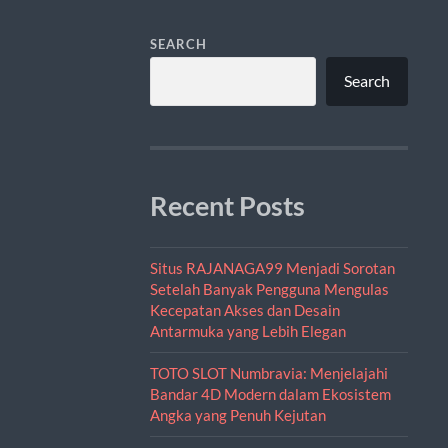
SEARCH
Search
Recent Posts
Situs RAJANAGA99 Menjadi Sorotan
Setelah Banyak Pengguna Mengulas
Kecepatan Akses dan Desain
Antarmuka yang Lebih Elegan
TOTO SLOT Numbravia: Menjelajahi
Bandar 4D Modern dalam Ekosistem
Angka yang Penuh Kejutan