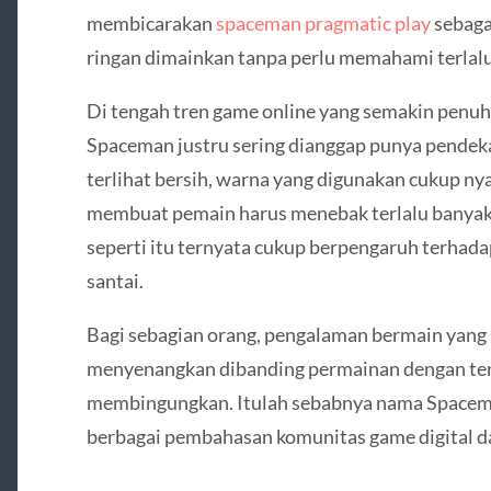
membicarakan
spaceman pragmatic play
sebaga
ringan dimainkan tanpa perlu memahami terlalu 
Di tengah tren game online yang semakin penuh 
Spaceman justru sering dianggap punya pende
terlihat bersih, warna yang digunakan cukup nya
membuat pemain harus menebak terlalu banyak
seperti itu ternyata cukup berpengaruh terha
santai.
Bagi sebagian orang, pengalaman bermain yang s
menyenangkan dibanding permainan dengan ter
membingungkan. Itulah sebabnya nama Spacema
berbagai pembahasan komunitas game digital da