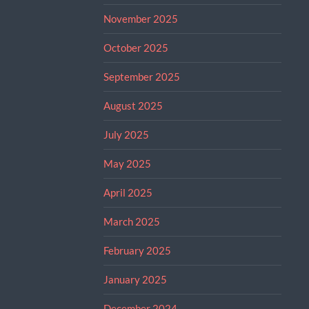
November 2025
October 2025
September 2025
August 2025
July 2025
May 2025
April 2025
March 2025
February 2025
January 2025
December 2024