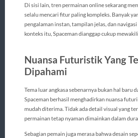
Di sisi lain, tren permainan online sekarang m
selalu mencari fitur paling kompleks. Banyak y
pengalaman instan, tampilan jelas, dan navigas
konteks itu, Spaceman dianggap cukup mewakili
Nuansa Futuristik Yang 
Dipahami
Tema luar angkasa sebenarnya bukan hal baru 
Spaceman berhasil menghadirkan nuansa futuris
mudah diterima. Tidak ada detail visual yang ter
permainan tetap nyaman dimainkan dalam duras
Sebagian pemain juga merasa bahwa desain sepe