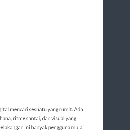
tal mencari sesuatu yang rumit. Ada
hana, ritme santai, dan visual yang
belakangan ini banyak pengguna mulai