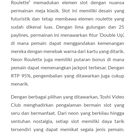
Roulette” memadukan elemen slot dengan nuansa
permainan meja klasik. Slot ini memiliki desain yang
futuristik dan tetap membawa elemen roulette yang
sudah dikenal luas. Dengan lima gulungan dan 25
paylines, permainan ini menawarkan fitur ‘Double Up’,
di mana pemain dapat menggandakan kemenangan
mereka dengan menebak warna dari kartu yang ditarik.
Neon Roulette juga memiliki putaran bonus di mana
pemain dapat memenangkan jackpot terbesar. Dengan
RTP 95%, pengembalian yang ditawarkan juga cukup
menarik.
Dengan berbagai pilihan yang ditawarkan, Toshi Video
Club menghadirkan pengalaman bermain slot yang
seru dan bermanfaat. Dari neon yang berkilau hingga
sentuhan nostalgia, setiap slot memiliki daya tarik
tersendiri yang dapat memikat segala jenis pemain.