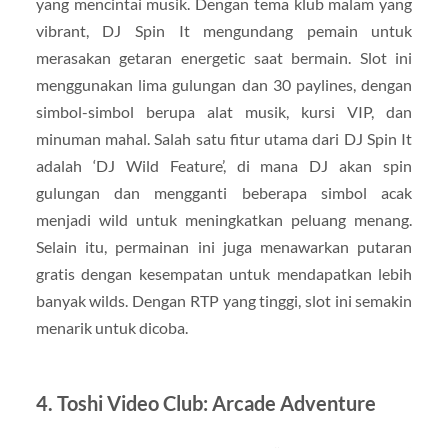
yang mencintai musik. Dengan tema klub malam yang
vibrant, DJ Spin It mengundang pemain untuk
merasakan getaran energetic saat bermain. Slot ini
menggunakan lima gulungan dan 30 paylines, dengan
simbol-simbol berupa alat musik, kursi VIP, dan
minuman mahal. Salah satu fitur utama dari DJ Spin It
adalah ‘DJ Wild Feature’, di mana DJ akan spin
gulungan dan mengganti beberapa simbol acak
menjadi wild untuk meningkatkan peluang menang.
Selain itu, permainan ini juga menawarkan putaran
gratis dengan kesempatan untuk mendapatkan lebih
banyak wilds. Dengan RTP yang tinggi, slot ini semakin
menarik untuk dicoba.
4. Toshi Video Club: Arcade Adventure