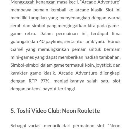
Menggugah kenangan masa kecil, “Arcade Adventure”
membawa pemain kembali ke arcade klasik. Slot ini
memiliki tampilan yang menyenangkan dengan warna
cerah dan simbol yang mengingatkan kita pada game-
game retro. Dalam permainan ini, terdapat lima
gulungan dan 40 paylines, serta fitur unik yaitu ‘Bonus
Game’ yang memungkinkan pemain untuk bermain
mini-games yang dapat memberikan hadiah tambahan.
Simbol-simbol dalam game termasuk koin, joystick, dan
karakter game klasik. Arcade Adventure dilengkapi
dengan RTP 97%, menjadikannya salah satu slot
dengan potensi payout tertinggi.
5. Toshi Video Club: Neon Roulette
Sebagai variasi menarik dari permainan slot, “Neon