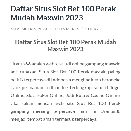
Daftar Situs Slot Bet 100 Perak
Mudah Maxwin 2023
NOVEMBER 6, 2023
/
0 COMMENTS
/
STICKY
Daftar Situs Slot Bet 100 Perak Mudah
Maxwin 2023
Uranus88 adalah web site judi online gampang maxwin
anti rungkad. Situs Slot Bet 100 Perak maxwin paling
baik & terpercaya di Indonesia menghadirkan beraneka
type permainan judi online terlengkap seperti Togel
Online, Slot, Poker Online, Judi Bola & Casino Online.
Jika kalian mencari web site Slot Bet 100 Perak
gampang menang terpercaya hari ini Uranus88
menjadi tempat aman termasuk terpercaya.