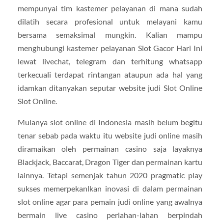
mempunyai tim kastemer pelayanan di mana sudah
dilatih secara profesional untuk melayani kamu
bersama semaksimal mungkin. Kalian mampu
menghubungi kastemer pelayanan Slot Gacor Hari Ini
lewat livechat, telegram dan terhitung whatsapp
terkecuali terdapat rintangan ataupun ada hal yang
idamkan ditanyakan seputar website judi Slot Online
Slot Online.
Mulanya slot online di Indonesia masih belum begitu
tenar sebab pada waktu itu website judi online masih
diramaikan oleh permainan casino saja layaknya
Blackjack, Baccarat, Dragon Tiger dan permainan kartu
lainnya. Tetapi semenjak tahun 2020 pragmatic play
sukses memerpekanlkan inovasi di dalam permainan
slot online agar para pemain judi online yang awalnya
bermain live casino perlahan-lahan berpindah