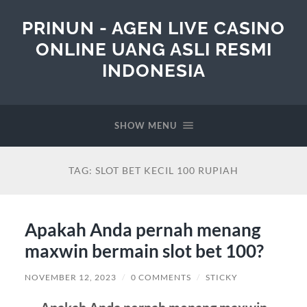
PRINUN - AGEN LIVE CASINO
ONLINE UANG ASLI RESMI
INDONESIA
SHOW MENU
TAG:
SLOT BET KECIL 100 RUPIAH
Apakah Anda pernah menang
maxwin bermain slot bet 100?
NOVEMBER 12, 2023
/
0 COMMENTS
/
STICKY