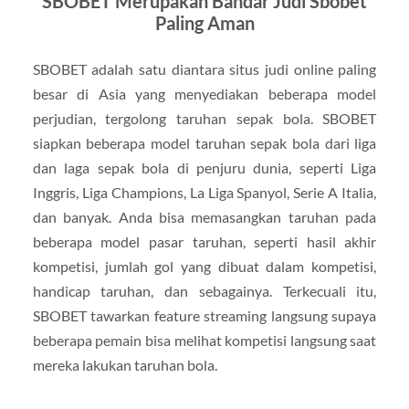
SBOBET Merupakan Bandar Judi Sbobet
Paling Aman
SBOBET adalah satu diantara situs judi online paling
besar di Asia yang menyediakan beberapa model
perjudian, tergolong taruhan sepak bola. SBOBET
siapkan beberapa model taruhan sepak bola dari liga
dan laga sepak bola di penjuru dunia, seperti Liga
Inggris, Liga Champions, La Liga Spanyol, Serie A Italia,
dan banyak. Anda bisa memasangkan taruhan pada
beberapa model pasar taruhan, seperti hasil akhir
kompetisi, jumlah gol yang dibuat dalam kompetisi,
handicap taruhan, dan sebagainya. Terkecuali itu,
SBOBET tawarkan feature streaming langsung supaya
beberapa pemain bisa melihat kompetisi langsung saat
mereka lakukan taruhan bola.