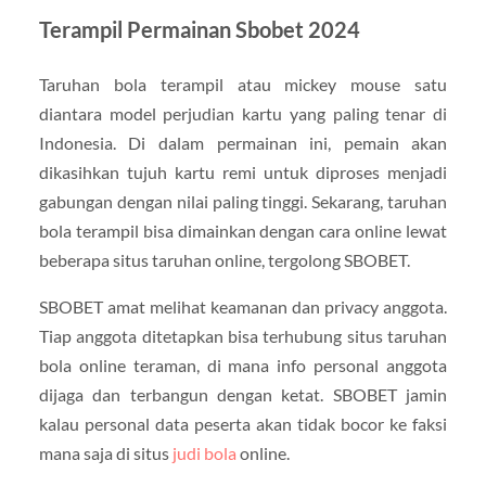
Terampil Permainan Sbobet 2024
Taruhan bola terampil atau mickey mouse satu
diantara model perjudian kartu yang paling tenar di
Indonesia. Di dalam permainan ini, pemain akan
dikasihkan tujuh kartu remi untuk diproses menjadi
gabungan dengan nilai paling tinggi. Sekarang, taruhan
bola terampil bisa dimainkan dengan cara online lewat
beberapa situs taruhan online, tergolong SBOBET.
SBOBET amat melihat keamanan dan privacy anggota.
Tiap anggota ditetapkan bisa terhubung situs taruhan
bola online teraman, di mana info personal anggota
dijaga dan terbangun dengan ketat. SBOBET jamin
kalau personal data peserta akan tidak bocor ke faksi
mana saja di situs
judi bola
online.