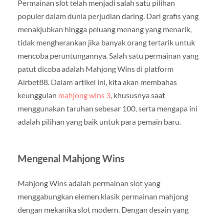
Permainan slot telah menjadi salah satu pilihan
populer dalam dunia perjudian daring. Dari grafis yang
menakjubkan hingga peluang menang yang menarik,
tidak mengherankan jika banyak orang tertarik untuk
mencoba peruntungannya. Salah satu permainan yang
patut dicoba adalah Mahjong Wins di platform
Airbet88. Dalam artikel ini, kita akan membahas
keunggulan
mahjong wins 3
, khususnya saat
menggunakan taruhan sebesar 100, serta mengapa ini
adalah pilihan yang baik untuk para pemain baru.
Mengenal Mahjong Wins
Mahjong Wins adalah permainan slot yang
menggabungkan elemen klasik permainan mahjong
dengan mekanika slot modern. Dengan desain yang