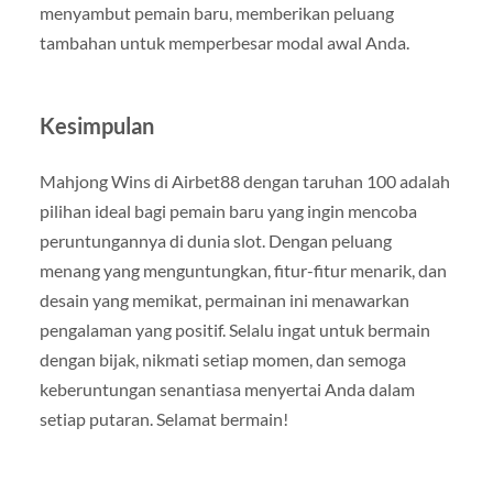
menyambut pemain baru, memberikan peluang
tambahan untuk memperbesar modal awal Anda.
Kesimpulan
Mahjong Wins di Airbet88 dengan taruhan 100 adalah
pilihan ideal bagi pemain baru yang ingin mencoba
peruntungannya di dunia slot. Dengan peluang
menang yang menguntungkan, fitur-fitur menarik, dan
desain yang memikat, permainan ini menawarkan
pengalaman yang positif. Selalu ingat untuk bermain
dengan bijak, nikmati setiap momen, dan semoga
keberuntungan senantiasa menyertai Anda dalam
setiap putaran. Selamat bermain!