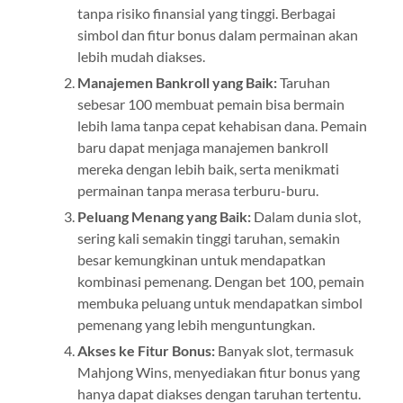
tanpa risiko finansial yang tinggi. Berbagai
simbol dan fitur bonus dalam permainan akan
lebih mudah diakses.
Manajemen Bankroll yang Baik:
Taruhan
sebesar 100 membuat pemain bisa bermain
lebih lama tanpa cepat kehabisan dana. Pemain
baru dapat menjaga manajemen bankroll
mereka dengan lebih baik, serta menikmati
permainan tanpa merasa terburu-buru.
Peluang Menang yang Baik:
Dalam dunia slot,
sering kali semakin tinggi taruhan, semakin
besar kemungkinan untuk mendapatkan
kombinasi pemenang. Dengan bet 100, pemain
membuka peluang untuk mendapatkan simbol
pemenang yang lebih menguntungkan.
Akses ke Fitur Bonus:
Banyak slot, termasuk
Mahjong Wins, menyediakan fitur bonus yang
hanya dapat diakses dengan taruhan tertentu.