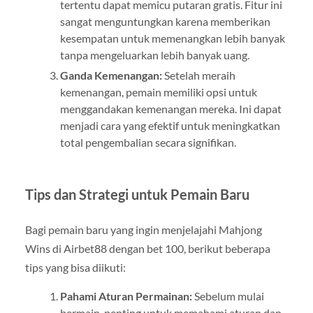
tertentu dapat memicu putaran gratis. Fitur ini
sangat menguntungkan karena memberikan
kesempatan untuk memenangkan lebih banyak
tanpa mengeluarkan lebih banyak uang.
Ganda Kemenangan:
Setelah meraih
kemenangan, pemain memiliki opsi untuk
menggandakan kemenangan mereka. Ini dapat
menjadi cara yang efektif untuk meningkatkan
total pengembalian secara signifikan.
Tips dan Strategi untuk Pemain Baru
Bagi pemain baru yang ingin menjelajahi Mahjong
Wins di Airbet88 dengan bet 100, berikut beberapa
tips yang bisa diikuti:
Pahami Aturan Permainan:
Sebelum mulai
bermain, penting untuk memahami aturan dan