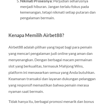
Nikmati Prosesnya:
Perjudian seharusnya
menjadi hiburan. Jangan terlalu fokus pada
kemenangan, tetapi nikmati setiap putaran dan
pengalaman bermain.
Kenapa Memilih Airbet88?
Airbet88 adalah pilihan yang tepat bagi para pemain
yang mencari pengalaman judi online yang aman dan
menyenangkan. Dengan berbagai macam permainan
slot yang berkualitas, termasuk Mahjong Wins,
platform ini menawarkan semua yang Anda butuhkan.
Keamanan transaksi dan layanan dukungan pelanggan
yang responsif memastikan bahwa pemain merasa
nyaman saat bermain.
Tidak hanya itu, berbagai promosi menarik dan bonus