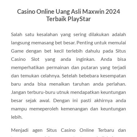
Casino Online Uang Asli Maxwin 2024
Terbaik PlayStar
Salah satu kesalahan yang sering dilakukan adalah
langsung memasang bet besar. Penting untuk memulai
Game dengan bet kecil terlebih dahulu pada Situs
Casino Slot yang anda inginkan. Anda bisa
memperhatikan permainan dan putaran yang terjadi
dan temukan celahnya. Setelah bebebara kesempatan
baru anda bisa menaikan taruhan anda perlahan.
Jangan terburu-buru utnuk mendapatkan keuntungan
besar sejak awal. Dengan ini pasti akhirnya anda
mampu memeperoleh kemenangan dan keuntungan
lebih.
Menjadi agen Situs Casino Online Terbaru dan