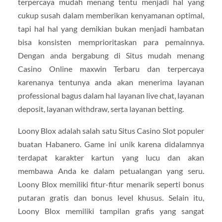
terpercaya mudah menang tentu menjadi hal yang
cukup susah dalam memberikan kenyamanan optimal,
tapi hal hal yang demikian bukan menjadi hambatan
bisa konsisten memprioritaskan para pemainnya.
Dengan anda bergabung di Situs mudah menang
Casino Online maxwin Terbaru dan terpercaya
karenanya tentunya anda akan menerima layanan
professional bagus dalam hal layanan live chat, layanan
deposit, layanan withdraw, serta layanan betting.
Loony Blox adalah salah satu Situs Casino Slot populer
buatan Habanero. Game ini unik karena didalamnya
terdapat karakter kartun yang lucu dan akan
membawa Anda ke dalam petualangan yang seru.
Loony Blox memiliki fitur-fitur menarik seperti bonus
putaran gratis dan bonus level khusus. Selain itu,
Loony Blox memiliki tampilan grafis yang sangat