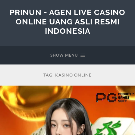
PRINUN - AGEN LIVE CASINO
ONLINE UANG ASLI RESMI
INDONESIA
SHOW MENU
TAG:
KASINO ONLINE