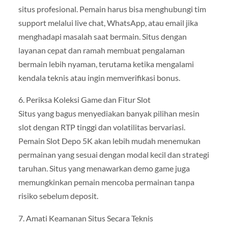
situs profesional. Pemain harus bisa menghubungi tim
support melalui live chat, WhatsApp, atau email jika
menghadapi masalah saat bermain. Situs dengan
layanan cepat dan ramah membuat pengalaman
bermain lebih nyaman, terutama ketika mengalami
kendala teknis atau ingin memverifikasi bonus.
6. Periksa Koleksi Game dan Fitur Slot
Situs yang bagus menyediakan banyak pilihan mesin
slot dengan RTP tinggi dan volatilitas bervariasi.
Pemain Slot Depo 5K akan lebih mudah menemukan
permainan yang sesuai dengan modal kecil dan strategi
taruhan. Situs yang menawarkan demo game juga
memungkinkan pemain mencoba permainan tanpa
risiko sebelum deposit.
7. Amati Keamanan Situs Secara Teknis