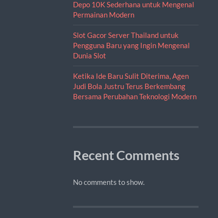
Depo 10K Sederhana untuk Mengenal
Permainan Modern
Slot Gacor Server Thailand untuk
Pengguna Baru yang Ingin Mengenal
Dunia Slot
Ketika Ide Baru Sulit Diterima, Agen
Judi Bola Justru Terus Berkembang
Bersama Perubahan Teknologi Modern
Recent Comments
No comments to show.