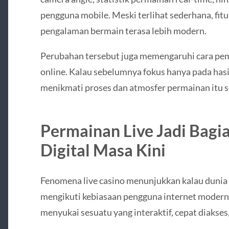
pengguna mobile. Meski terlihat sederhana, fitu
pengalaman bermain terasa lebih modern.
Perubahan tersebut juga memengaruhi cara pe
online. Kalau sebelumnya fokus hanya pada hasil
menikmati proses dan atmosfer permainan itu s
Permainan Live Jadi Bagi
Digital Masa Kini
Fenomena live casino menunjukkan kalau dunia h
mengikuti kebiasaan pengguna internet modern
menyukai sesuatu yang interaktif, cepat diakses,