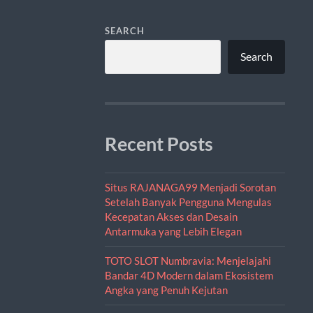
SEARCH
Search
Recent Posts
Situs RAJANAGA99 Menjadi Sorotan
Setelah Banyak Pengguna Mengulas
Kecepatan Akses dan Desain
Antarmuka yang Lebih Elegan
TOTO SLOT Numbravia: Menjelajahi
Bandar 4D Modern dalam Ekosistem
Angka yang Penuh Kejutan