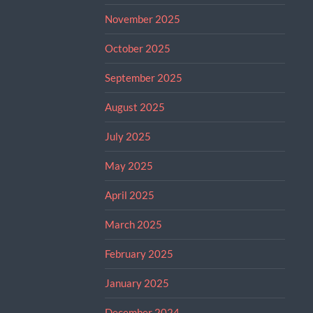
November 2025
October 2025
September 2025
August 2025
July 2025
May 2025
April 2025
March 2025
February 2025
January 2025
December 2024