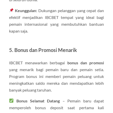
Keunggulan:
Dukungan pelanggan yang cepat dan
efektif menjadikan IBCBET tempat yang ideal bagi
pemain internasional yang membutuhkan bantuan
kapan saja.
5. Bonus dan Promosi Menarik
IBCBET menawarkan berbagai
bonus dan promosi
yang menarik bagi pemain baru dan pemain setia.
Program bonus ini memberi pemain peluang untuk
meningkatkan saldo mereka dan mendapatkan lebih
banyak peluang taruhan.
Bonus Selamat Datang
– Pemain baru dapat
memperoleh bonus deposit saat pertama kali