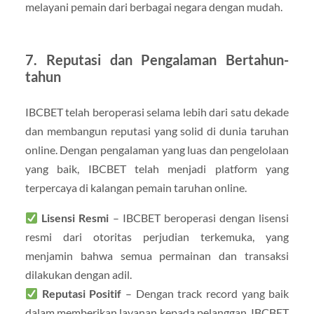
melayani pemain dari berbagai negara dengan mudah.
7. Reputasi dan Pengalaman Bertahun-
tahun
IBCBET telah beroperasi selama lebih dari satu dekade
dan membangun reputasi yang solid di dunia taruhan
online. Dengan pengalaman yang luas dan pengelolaan
yang baik, IBCBET telah menjadi platform yang
terpercaya di kalangan pemain taruhan online.
Lisensi Resmi
– IBCBET beroperasi dengan lisensi
resmi dari otoritas perjudian terkemuka, yang
menjamin bahwa semua permainan dan transaksi
dilakukan dengan adil.
Reputasi Positif
– Dengan track record yang baik
dalam memberikan layanan kepada pelanggan, IBCBET