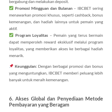
bergabung dan melakukan deposit.
Promosi Mingguan dan Bulanan
– IBCBET sering
menawarkan promosi khusus, seperti cashback, bonus
kemenangan, dan hadiah lainnya untuk pemain yang
aktif.
Program Loyalitas
– Pemain yang terus bermain
dapat memperoleh reward eksklusif melalui program
loyalitas, yang memberikan akses ke berbagai hadiah
menarik.
Keunggulan:
Dengan berbagai promosi dan bonus
yang menguntungkan, IBCBET memberi peluang lebih
banyak untuk meraih kemenangan.
6. Akses Global dan Penyediaan Metode
Pembayaran yang Beragam