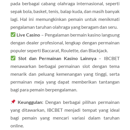
pada berbagai cabang olahraga internasional, seperti
sepak bola, basket, tenis, balap kuda, dan masih banyak
lagi. Hal ini memungkinkan pemain untuk menikmati
pengalaman taruhan olahraga yang beragam dan seru.
Live Casino
– Pengalaman bermain kasino langsung
dengan dealer profesional, lengkap dengan permainan
populer seperti Baccarat, Roulette, dan Blackjack.
Slot dan Permainan Kasino Lainnya
– IBCBET
menawarkan berbagai permainan slot dengan tema
menarik dan peluang kemenangan yang tinggi, serta
permainan meja yang dapat memberikan tantangan
bagi para pemain berpengalaman.
Keunggulan:
Dengan berbagai pilihan permainan
yang ditawarkan, IBCBET menjadi tempat yang ideal
bagi pemain yang mencari variasi dalam taruhan
online.