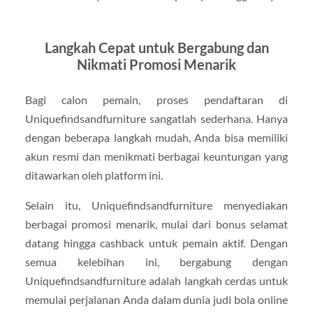
Langkah Cepat untuk Bergabung dan
Nikmati Promosi Menarik
Bagi calon pemain, proses pendaftaran di
Uniquefindsandfurniture sangatlah sederhana. Hanya
dengan beberapa langkah mudah, Anda bisa memiliki
akun resmi dan menikmati berbagai keuntungan yang
ditawarkan oleh platform ini.
Selain itu, Uniquefindsandfurniture menyediakan
berbagai promosi menarik, mulai dari bonus selamat
datang hingga cashback untuk pemain aktif. Dengan
semua kelebihan ini, bergabung dengan
Uniquefindsandfurniture adalah langkah cerdas untuk
memulai perjalanan Anda dalam dunia judi bola online