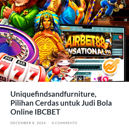
Uniquefindsandfurniture,
Pilihan Cerdas untuk Judi Bola
Online IBCBET
DECEMBER 8, 2024
/
0 COMMENTS