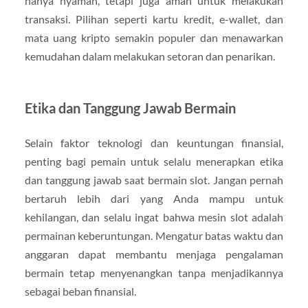
hanya nyaman, tetapi juga aman untuk melakukan
transaksi. Pilihan seperti kartu kredit, e-wallet, dan
mata uang kripto semakin populer dan menawarkan
kemudahan dalam melakukan setoran dan penarikan.
Etika dan Tanggung Jawab Bermain
Selain faktor teknologi dan keuntungan finansial,
penting bagi pemain untuk selalu menerapkan etika
dan tanggung jawab saat bermain slot. Jangan pernah
bertaruh lebih dari yang Anda mampu untuk
kehilangan, dan selalu ingat bahwa mesin slot adalah
permainan keberuntungan. Mengatur batas waktu dan
anggaran dapat membantu menjaga pengalaman
bermain tetap menyenangkan tanpa menjadikannya
sebagai beban finansial.