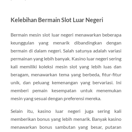
Kelebihan Bermain Slot Luar Negeri
Bermain mesin slot luar negeri menawarkan beberapa
keunggulan yang menarik dibandingkan dengan
bermain di dalam negeri. Salah satunya adalah variasi
permainan yang lebih banyak. Kasino luar negeri sering
kali memiliki koleksi mesin slot yang lebih luas dan
beragam, menawarkan tema yang berbeda, fitur-fitur
unik, dan peluang kemenangan yang bervariasi. Ini
memberi pemain kesempatan untuk menemukan
mesin yang sesuai dengan preferensi mereka.
Selain itu, kasino luar negeri juga sering kali
memberikan bonus yang lebih menarik. Banyak kasino
menawarkan bonus sambutan yang besar, putaran