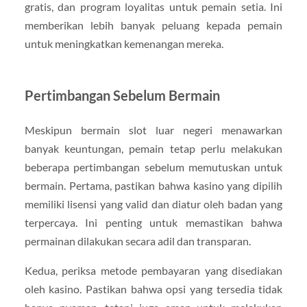
gratis, dan program loyalitas untuk pemain setia. Ini
memberikan lebih banyak peluang kepada pemain
untuk meningkatkan kemenangan mereka.
Pertimbangan Sebelum Bermain
Meskipun bermain slot luar negeri menawarkan
banyak keuntungan, pemain tetap perlu melakukan
beberapa pertimbangan sebelum memutuskan untuk
bermain. Pertama, pastikan bahwa kasino yang dipilih
memiliki lisensi yang valid dan diatur oleh badan yang
terpercaya. Ini penting untuk memastikan bahwa
permainan dilakukan secara adil dan transparan.
Kedua, periksa metode pembayaran yang disediakan
oleh kasino. Pastikan bahwa opsi yang tersedia tidak