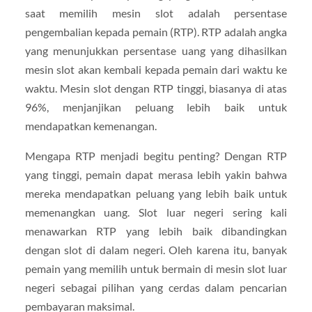
saat memilih mesin slot adalah persentase
pengembalian kepada pemain (RTP). RTP adalah angka
yang menunjukkan persentase uang yang dihasilkan
mesin slot akan kembali kepada pemain dari waktu ke
waktu. Mesin slot dengan RTP tinggi, biasanya di atas
96%, menjanjikan peluang lebih baik untuk
mendapatkan kemenangan.
Mengapa RTP menjadi begitu penting? Dengan RTP
yang tinggi, pemain dapat merasa lebih yakin bahwa
mereka mendapatkan peluang yang lebih baik untuk
memenangkan uang. Slot luar negeri sering kali
menawarkan RTP yang lebih baik dibandingkan
dengan slot di dalam negeri. Oleh karena itu, banyak
pemain yang memilih untuk bermain di mesin slot luar
negeri sebagai pilihan yang cerdas dalam pencarian
pembayaran maksimal.