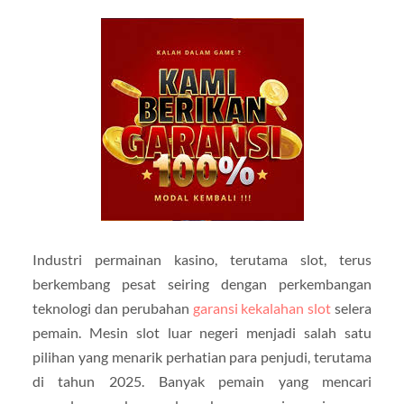
Industri permainan kasino, terutama slot, terus
berkembang pesat seiring dengan perkembangan
teknologi dan perubahan
garansi kekalahan slot
selera
pemain. Mesin slot luar negeri menjadi salah satu
pilihan yang menarik perhatian para penjudi, terutama
di tahun 2025. Banyak pemain yang mencari